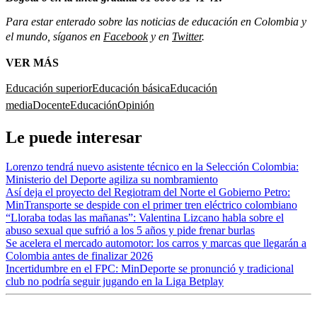
Para estar enterado sobre las noticias de educación en Colombia y
el mundo, síganos en
Facebook
y en
Twitter
.
VER MÁS
Educación superior
Educación básica
Educación
media
Docente
Educación
Opinión
Le puede interesar
Lorenzo tendrá nuevo asistente técnico en la Selección Colombia:
Ministerio del Deporte agiliza su nombramiento
Así deja el proyecto del Regiotram del Norte el Gobierno Petro:
MinTransporte se despide con el primer tren eléctrico colombiano
“Lloraba todas las mañanas”: Valentina Lizcano habla sobre el
abuso sexual que sufrió a los 5 años y pide frenar burlas
Se acelera el mercado automotor: los carros y marcas que llegarán a
Colombia antes de finalizar 2026
Incertidumbre en el FPC: MinDeporte se pronunció y tradicional
club no podría seguir jugando en la Liga Betplay