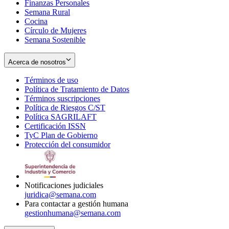
Finanzas Personales
Semana Rural
Cocina
Círculo de Mujeres
Semana Sostenible
Acerca de nosotros
Términos de uso
Opens
Política de Tratamiento de Datos
in
Opens
Términos suscripciones
new
Opens
in
Política de Riesgos C/ST
window
in
Opens
new
Política SAGRILAFT
Opens
new
in
window
Certificación ISSN
Opens
in
window
new
TyC Plan de Gobierno
in
new
Opens
window
Protección del consumidor
new
window
in
Opens
window
new
in
window
new
window
Notificaciones judiciales
juridica@semana.com
Para contactar a gestión humana
gestionhumana@semana.com