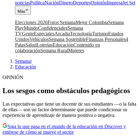
noticias
Política
Nación
Dinero
Deportes
Opinión
Impresa
Jet Set
Más
Elecciones 2026
Foros Semana
Mejor Colombia
Semana
Play
Mundo
Confidenciales
Semana
TV
Gente
Especiales
Arcadia
Tecnología
Turismo
Estados
Unidos
Vehículos
Semana Sostenible
Finanzas Personales
4
Patas
Salud
Loterías
Educación
Contenido en
colaboración
Semana Rural
Mujeres
Semana
|
Educación
OPINIÓN
Los sesgos como obstáculos pedagógicos
Las expectativas que tiene un docente de sus estudiantes —o la falta
de ellas— son un factor determinante que puede condicionar su
experiencia de aprendizaje de manera positiva o negativa.
Siga lo que pasa en el mundo de la educación en Discover y
entérese de cómo se mueve el sector