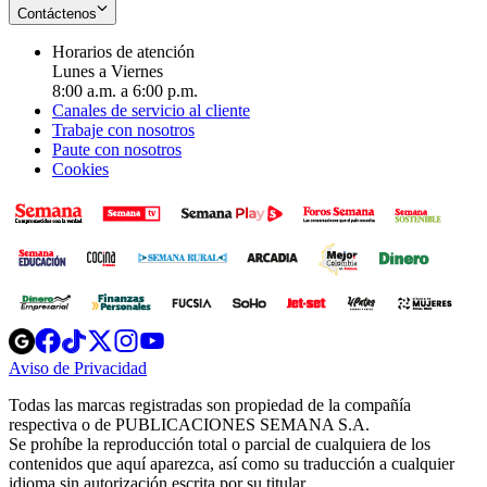
Contáctenos
Horarios de atención
Lunes a Viernes
8:00 a.m. a 6:00 p.m.
Canales de servicio al cliente
Trabaje con nosotros
Paute con nosotros
Cookies
Opens
Opens
Opens
Opens
Opens
in
in
in
in
in
Aviso de Privacidad
Opens
new
new
new
new
new
in
window
window
window
window
window
Todas las marcas registradas son propiedad de la compañía
new
respectiva o de PUBLICACIONES SEMANA S.A.
window
Se prohíbe la reproducción total o parcial de cualquiera de los
contenidos que aquí aparezca, así como su traducción a cualquier
idioma sin autorización escrita por su titular.