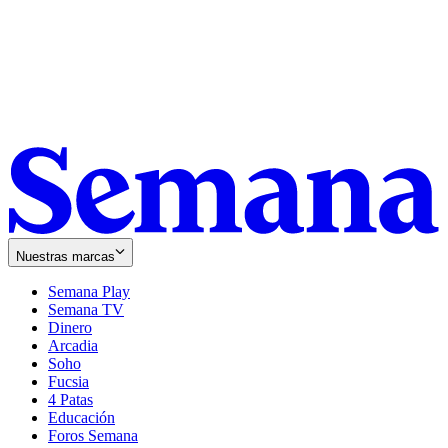
Nuestras marcas
Semana Play
Semana TV
Dinero
Arcadia
Soho
Opens
Fucsia
in
Opens
4 Patas
new
in
Educación
window
new
Foros Semana
window