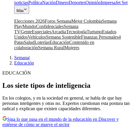
noticias
Política
Nación
Dinero
Deportes
Opinión
Impresa
Jet Set
Más
Elecciones 2026
Foros Semana
Mejor Colombia
Semana
Play
Mundo
Confidenciales
Semana
TV
Gente
Especiales
Arcadia
Tecnología
Turismo
Estados
Unidos
Vehículos
Semana Sostenible
Finanzas Personales
4
Patas
Salud
Loterías
Educación
Contenido en
colaboración
Semana Rural
Mujeres
Semana
|
Educación
EDUCACIÓN
Los siete tipos de inteligencia
En los colegios, y en la sociedad en general, se habla de que hay
personas inteligentes y otras no. Expertos cuestionan esta postura tan
radical y explican que existen capacidades diferentes.
Siga lo que pasa en el mundo de la educación en Discover y
entérese de cómo se mueve el sector