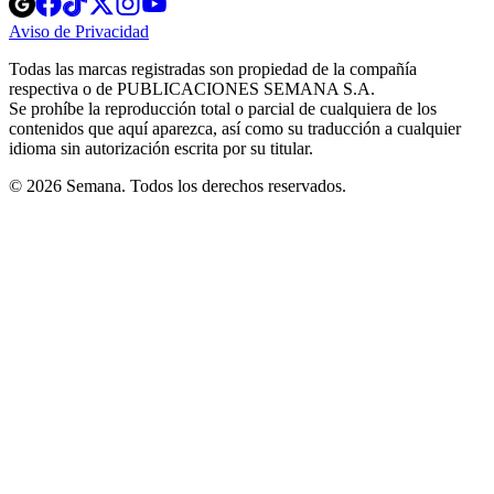
in
in
in
in
in
Aviso de Privacidad
Opens
new
new
new
new
new
in
window
window
window
window
window
Todas las marcas registradas son propiedad de la compañía
new
respectiva o de PUBLICACIONES SEMANA S.A.
window
Se prohíbe la reproducción total o parcial de cualquiera de los
contenidos que aquí aparezca, así como su traducción a cualquier
idioma sin autorización escrita por su titular.
© 2026 Semana. Todos los derechos reservados.