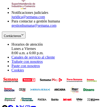
window
new
window
Notificaciones judiciales
juridica@semana.com
Para contactar a gestión humana
gestionhumana@semana.com
Contáctenos
Horarios de atención
Lunes a Viernes
8:00 a.m. a 6:00 p.m.
Canales de servicio al cliente
Trabaje con nosotros
Paute con nosotros
Cookies
Opens
Opens
Opens
Opens
Opens