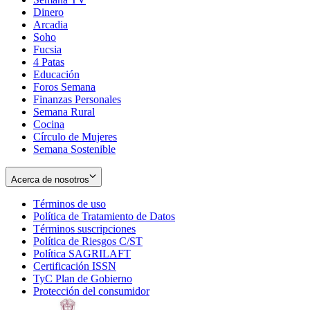
Dinero
Arcadia
Soho
Opens
Fucsia
in
Opens
4 Patas
new
in
Educación
window
new
Foros Semana
window
Finanzas Personales
Semana Rural
Cocina
Círculo de Mujeres
Semana Sostenible
Acerca de nosotros
Términos de uso
Opens
Política de Tratamiento de Datos
in
Opens
Términos suscripciones
new
Opens
in
Política de Riesgos C/ST
window
in
Opens
new
Política SAGRILAFT
Opens
new
in
window
Certificación ISSN
Opens
in
window
new
TyC Plan de Gobierno
in
new
Opens
window
Protección del consumidor
new
window
in
Opens
window
new
in