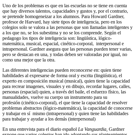
Uno de los problemas es que en las escuelas no se tiene en cuenta
que hay diversos talentos, capacidades y gustos y, por el contrario,
se pretende homogeneizar a los alumnos. Para Howard Gardner,
profesor de Harvard, hay siete tipos de inteligencia, pero en los
colegios solo se valora a las personas que son llamadas inteligentes y
a los que no, se los subestima y no se los comprende. Según el
pedagogo los tipos de inteligencia son:
lingüística, lógico-
matemática, musical, espacial, cinético-corporal, interpersonal e
intrapersonal. Gardner asegura que las personas pueden tener varias,
pero se destacan en una, y todas deben ser valoradas por igual, no
como una mejor que la otra.
Las diferentes inteligencias pueden reconocerse en: quien tiene
habilidades al expresarse de forma oral y escrita (lingüística), el
experto en composición musical (musical), quien tiene la capacidad
para recrear imagenes, visuales y en dibujo, recordar lugares, calles,
personas (espacial) quien, a través del baile, el esfuerzo físico, las
manualidades, vuelve su cuerpo un instrumento para su
profesión
(cinético-corporal), el que tiene la capacidad de resolver
problemas abstractos (lógico-matemática), la capacidad de conocerse
y trabajar en sí mismo (intrapersonal) y quien tiene las habilidades
para trabajar y ayudar a los demás (interpersonal)
En una entrevista para el diario español
La Vanguardia,
Gardner
expone que varios colegios han ido adoptando sus planteamientos