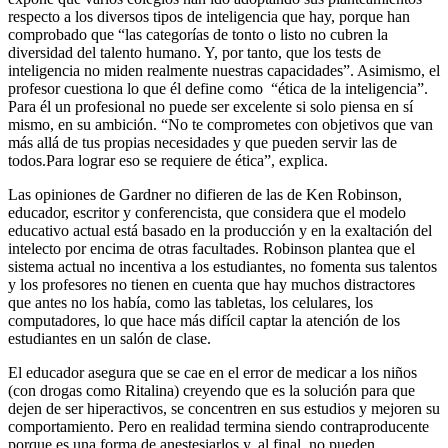
respecto a los diversos tipos de inteligencia que hay, porque han
comprobado que “las categorías de tonto o listo no cubren la
diversidad del talento humano. Y, por tanto, que los tests de
inteligencia no miden realmente nuestras capacidades”. Asimismo, el
profesor cuestiona lo que él define como “ética de la inteligencia”.
Para él un profesional no puede ser excelente si solo piensa en sí
mismo, en su ambición. “No te comprometes con objetivos que van
más allá de tus propias necesidades y que pueden servir las de
todos.Para lograr eso se requiere de ética”, explica.
Las opiniones de Gardner no difieren de las de Ken Robinson,
educador, escritor y conferencista, que considera que el modelo
educativo actual está basado en la producción y en la exaltación del
intelecto por encima de otras facultades. Robinson plantea que el
sistema actual no incentiva a los estudiantes, no fomenta sus talentos
y los profesores no tienen en cuenta que hay muchos distractores
que antes no los había, como las tabletas, los celulares, los
computadores, lo que hace más difícil captar la atención de los
estudiantes en un salón de clase.
El educador asegura que se cae en el error de medicar a los niños
(con drogas como Ritalina) creyendo que es la solución para que
dejen de ser hiperactivos, se concentren en sus estudios y mejoren su
comportamiento. Pero en realidad termina siendo contraproducente
porque es una forma de anestesiarlos y, al final, no pueden