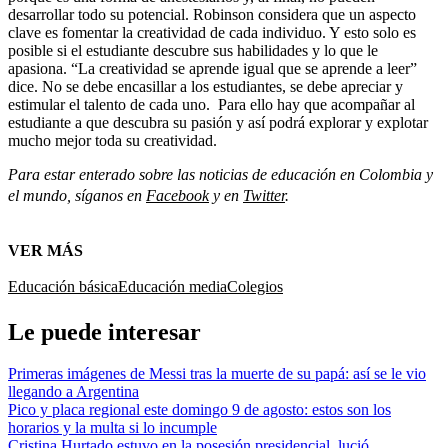
desarrollar todo su potencial.
Robinson considera que un aspecto
clave es fomentar la creatividad de cada individuo. Y esto solo es
posible si el estudiante descubre sus habilidades y lo que le
apasiona. “La creatividad se aprende igual que se aprende a leer”
dice.
No se debe encasillar a los estudiantes, se debe apreciar y
estimular el talento de cada uno. Para ello hay que acompañar al
estudiante a que descubra su pasión y así podrá explorar y explotar
mucho mejor toda su creatividad.
Para estar enterado sobre las noticias de educación en Colombia y
el mundo, síganos en
Facebook
y en
Twitter
.
VER MÁS
Educación básica
Educación media
Colegios
Le puede interesar
Primeras imágenes de Messi tras la muerte de su papá: así se le vio
llegando a Argentina
Pico y placa regional este domingo 9 de agosto: estos son los
horarios y la multa si lo incumple
Cristina Hurtado estuvo en la posesión presidencial, lució