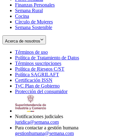
Finanzas Personales
Semana Rural
Cocina
Círculo de Mujeres
Semana Sostenible
Acerca de nosotros
Términos de uso
Opens
Política de Tratamiento de Datos
in
Opens
Términos suscripciones
new
Opens
in
Política de Riesgos C/ST
window
in
Opens
new
Política SAGRILAFT
Opens
new
in
window
Certificación ISSN
Opens
in
window
new
TyC Plan de Gobierno
in
new
Opens
window
Protección del consumidor
new
window
in
Opens
window
new
in
window
new
window
Notificaciones judiciales
juridica@semana.com
Para contactar a gestión humana
gestionhumana@semana.com