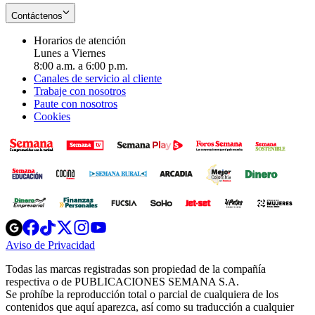
Contáctenos
Horarios de atención
Lunes a Viernes
8:00 a.m. a 6:00 p.m.
Canales de servicio al cliente
Trabaje con nosotros
Paute con nosotros
Cookies
Opens
Opens
Opens
Opens
Opens
in
in
in
in
in
Aviso de Privacidad
Opens
new
new
new
new
new
in
window
window
window
window
window
Todas las marcas registradas son propiedad de la compañía
new
respectiva o de PUBLICACIONES SEMANA S.A.
window
Se prohíbe la reproducción total o parcial de cualquiera de los
contenidos que aquí aparezca, así como su traducción a cualquier