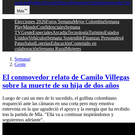
noticias
Política
Nación
Dinero
Deportes
Opinión
Impresa
Jet Set
Más
Elecciones 2026
Foros Semana
Mejor Colombia
Semana
Play
Mundo
Confidenciales
Semana
TV
Gente
Especiales
Arcadia
Tecnología
Turismo
Estados
Unidos
Vehículos
Semana Sostenible
Finanzas Personales
4
Patas
Salud
Loterías
Educación
Contenido en
colaboración
Semana Rural
Mujeres
Semana
|
Gente
El conmovedor relato de Camilo Villegas
sobre la muerte de su hija de dos años
Luego de casi un mes de lo sucedido, el golfista colombiano
reapareció ante las cámaras en una corta pero muy emotiva
entrevista en la que agradeció el apoyo y la energía que ha recibido
tras la partida de Mía. "Ella va a continuar inspirándonos y
seguiremos adelante".