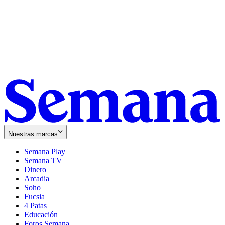
Nuestras marcas
Semana Play
Semana TV
Dinero
Arcadia
Soho
Opens
Fucsia
in
Opens
4 Patas
new
in
Educación
window
new
Foros Semana
window