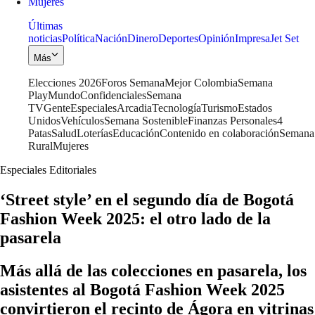
Mujeres
Últimas
noticias
Política
Nación
Dinero
Deportes
Opinión
Impresa
Jet Set
Más
Elecciones 2026
Foros Semana
Mejor Colombia
Semana
Play
Mundo
Confidenciales
Semana
TV
Gente
Especiales
Arcadia
Tecnología
Turismo
Estados
Unidos
Vehículos
Semana Sostenible
Finanzas Personales
4
Patas
Salud
Loterías
Educación
Contenido en colaboración
Semana
Rural
Mujeres
Especiales Editoriales
‘Street style’ en el segundo día de Bogotá
Fashion Week 2025: el otro lado de la
pasarela
Más allá de las colecciones en pasarela, los
asistentes al Bogotá Fashion Week 2025
convirtieron el recinto de Ágora en vitrinas