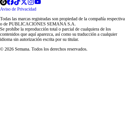
Opens
Opens
Opens
Opens
Opens
in
in
in
in
in
Aviso de Privacidad
Opens
new
new
new
new
new
in
window
window
window
window
window
Todas las marcas registradas son propiedad de la compañía respectiva
new
o de PUBLICACIONES SEMANA S.A.
window
Se prohíbe la reproducción total o parcial de cualquiera de los
contenidos que aquí aparezca, así como su traducción a cualquier
idioma sin autorización escrita por su titular.
© 2026 Semana. Todos los derechos reservados.