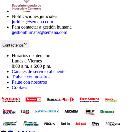
window
new
window
Notificaciones judiciales
juridica@semana.com
Para contactar a gestión humana
gestionhumana@semana.com
Contáctenos
Horarios de atención
Lunes a Viernes
8:00 a.m. a 6:00 p.m.
Canales de servicio al cliente
Trabaje con nosotros
Paute con nosotros
Cookies