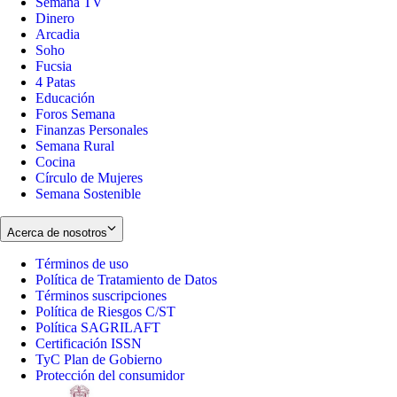
Semana TV
Dinero
Arcadia
Soho
Opens
Fucsia
in
Opens
4 Patas
new
in
Educación
window
new
Foros Semana
window
Finanzas Personales
Semana Rural
Cocina
Círculo de Mujeres
Semana Sostenible
Acerca de nosotros
Términos de uso
Opens
Política de Tratamiento de Datos
in
Opens
Términos suscripciones
new
Opens
in
Política de Riesgos C/ST
window
in
Opens
new
Política SAGRILAFT
Opens
new
in
window
Certificación ISSN
Opens
in
window
new
TyC Plan de Gobierno
in
new
Opens
window
Protección del consumidor
new
window
in
Opens
window
new
in