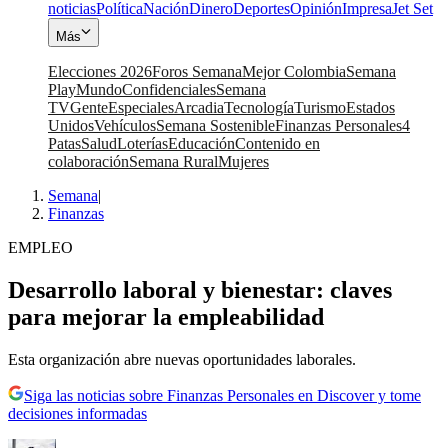
noticias
Política
Nación
Dinero
Deportes
Opinión
Impresa
Jet Set
Más
Elecciones 2026
Foros Semana
Mejor Colombia
Semana
Play
Mundo
Confidenciales
Semana
TV
Gente
Especiales
Arcadia
Tecnología
Turismo
Estados
Unidos
Vehículos
Semana Sostenible
Finanzas Personales
4
Patas
Salud
Loterías
Educación
Contenido en
colaboración
Semana Rural
Mujeres
Semana
|
Finanzas
EMPLEO
Desarrollo laboral y bienestar: claves
para mejorar la empleabilidad
Esta organización abre nuevas oportunidades laborales.
Siga las noticias sobre Finanzas Personales en Discover y tome
decisiones informadas