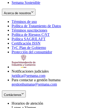
Semana Sostenible
Acerca de nosotros
Términos de uso
Opens
Política de Tratamiento de Datos
in
Opens
Términos suscripciones
new
Opens
in
Política de Riesgos C/ST
window
in
Opens
new
Política SAGRILAFT
Opens
new
in
window
Certificación ISSN
Opens
in
window
new
TyC Plan de Gobierno
in
new
Opens
window
Protección del consumidor
new
window
in
Opens
window
new
in
window
new
window
Notificaciones judiciales
juridica@semana.com
Para contactar a gestión humana
gestionhumana@semana.com
Contáctenos
Horarios de atención
Lunes a Viernes