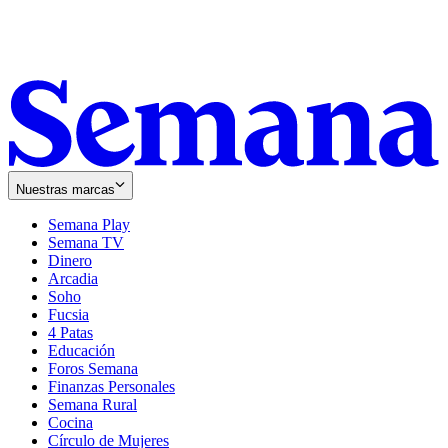
Nuestras marcas
Semana Play
Semana TV
Dinero
Arcadia
Soho
Opens
Fucsia
in
Opens
4 Patas
new
in
Educación
window
new
Foros Semana
window
Finanzas Personales
Semana Rural
Cocina
Círculo de Mujeres