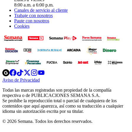
8:00 a.m. a 6:00 p.m.
Canales de servicio al cliente
Trabaje con nosotros
Paute con nosotros
Cookies
Opens
Opens
Opens
Opens
Opens
in
in
in
in
in
Aviso de Privacidad
Opens
new
new
new
new
new
in
window
window
window
window
window
Todas las marcas registradas son propiedad de la compañía
new
respectiva o de PUBLICACIONES SEMANA S.A.
window
Se prohíbe la reproducción total o parcial de cualquiera de los
contenidos que aquí aparezca, así como su traducción a cualquier
idioma sin autorización escrita por su titular.
© 2026 Semana. Todos los derechos reservados.