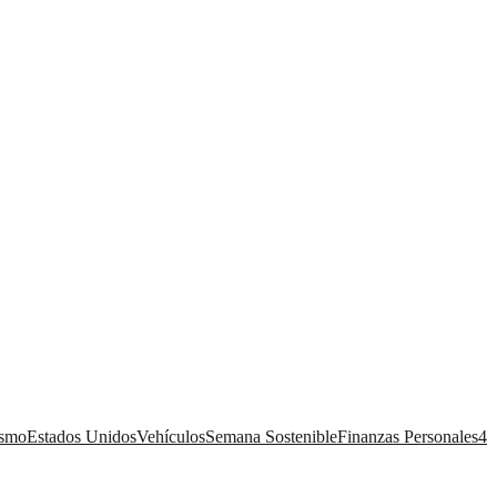
ismo
Estados Unidos
Vehículos
Semana Sostenible
Finanzas Personales
4