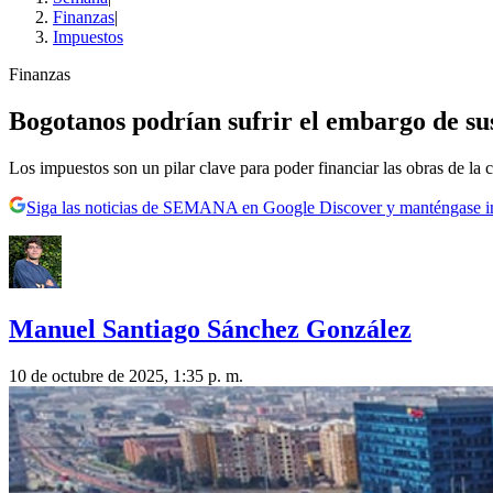
Finanzas
|
Impuestos
Finanzas
Bogotanos podrían sufrir el embargo de su
Los impuestos son un pilar clave para poder financiar las obras de la 
Siga las noticias de SEMANA en Google Discover y manténgase 
Manuel Santiago Sánchez González
10 de octubre de 2025, 1:35 p. m.