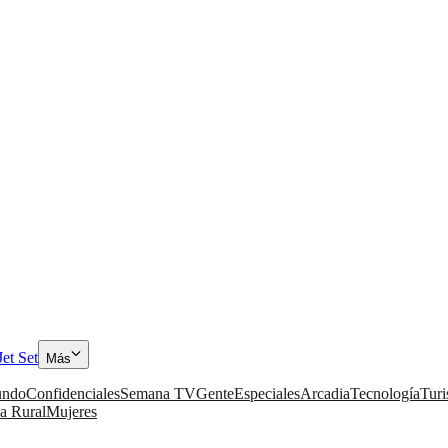
Jet Set
Más
ndo
Confidenciales
Semana TV
Gente
Especiales
Arcadia
Tecnología
Tur
a Rural
Mujeres