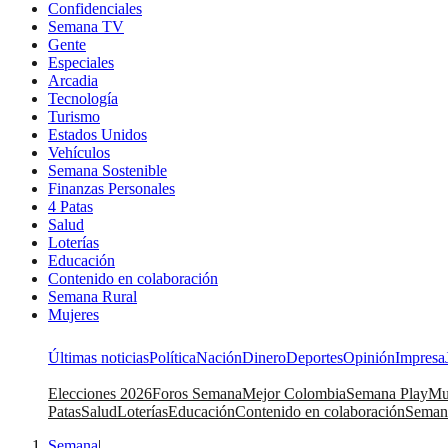
Confidenciales
Semana TV
Gente
Especiales
Arcadia
Tecnología
Turismo
Estados Unidos
Vehículos
Semana Sostenible
Finanzas Personales
4 Patas
Salud
Loterías
Educación
Contenido en colaboración
Semana Rural
Mujeres
Últimas noticias
Política
Nación
Dinero
Deportes
Opinión
Impresa
Elecciones 2026
Foros Semana
Mejor Colombia
Semana Play
Mu
Patas
Salud
Loterías
Educación
Contenido en colaboración
Seman
Semana
|