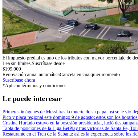
El impuesto predial es uno de los tributos con mayor porcentaje de de
Lea sin límites.
Suscríbase desde
$199.000
Renovación anual automática
Cancela en cualquier momento
Suscríbase ahora
*Aplican términos y condiciones
Le puede interesar
Primeras imágenes de Messi tras la muerte de su papá: así se le vio ll
Pico y placa regional este domingo 9 de agosto: estos son los horarios
Cristina Hurtado estuvo en la posesión presidencial, lució despampan
Tabla de posiciones de la Liga BetPlay tras victorias de Santa Fe, Tol
Restaurante en el Tren de la Sabana: así es la experiencia sobre los rie