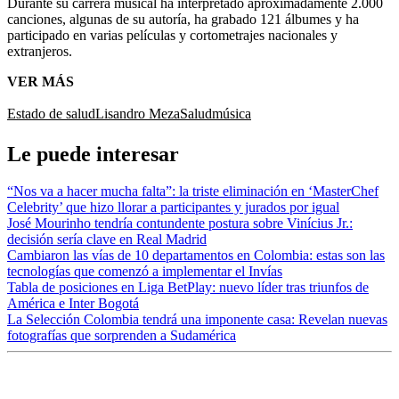
Durante su carrera musical ha interpretado aproximadamente 2.000
canciones, algunas de su autoría, ha grabado 121 álbumes y ha
participado en varias películas y cortometrajes nacionales y
extranjeros.
VER MÁS
Estado de salud
Lisandro Meza
Salud
música
Le puede interesar
“Nos va a hacer mucha falta”: la triste eliminación en ‘MasterChef
Celebrity’ que hizo llorar a participantes y jurados por igual
José Mourinho tendría contundente postura sobre Vinícius Jr.:
decisión sería clave en Real Madrid
Cambiaron las vías de 10 departamentos en Colombia: estas son las
tecnologías que comenzó a implementar el Invías
Tabla de posiciones en Liga BetPlay: nuevo líder tras triunfos de
América e Inter Bogotá
La Selección Colombia tendrá una imponente casa: Revelan nuevas
fotografías que sorprenden a Sudamérica