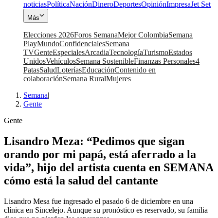
noticias
Política
Nación
Dinero
Deportes
Opinión
Impresa
Jet Set
Más
Elecciones 2026
Foros Semana
Mejor Colombia
Semana
Play
Mundo
Confidenciales
Semana
TV
Gente
Especiales
Arcadia
Tecnología
Turismo
Estados
Unidos
Vehículos
Semana Sostenible
Finanzas Personales
4
Patas
Salud
Loterías
Educación
Contenido en
colaboración
Semana Rural
Mujeres
Semana
|
Gente
Gente
Lisandro Meza: “Pedimos que sigan
orando por mi papá, está aferrado a la
vida”, hijo del artista cuenta en SEMANA
cómo está la salud del cantante
Lisandro Mesa fue ingresado el pasado 6 de diciembre en una
clínica en Sincelejo. Aunque su pronóstico es reservado, su familia