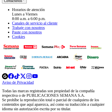
Contáctenos
Horarios de atención
Lunes a Viernes
8:00 a.m. a 6:00 p.m.
Canales de servicio al cliente
Trabaje con nosotros
Paute con nosotros
Cookies
Opens
Opens
Opens
Opens
Opens
in
in
in
in
in
Aviso de Privacidad
Opens
new
new
new
new
new
in
window
window
window
window
window
Todas las marcas registradas son propiedad de la compañía
new
respectiva o de PUBLICACIONES SEMANA S.A.
window
Se prohíbe la reproducción total o parcial de cualquiera de los
contenidos que aquí aparezca, así como su traducción a cualquier
idioma sin autorización escrita por su titular.