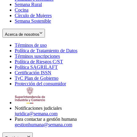
Semana Rural
Cocina
Círculo de Mujeres
Semana Sostenible
Acerca de nosotros
Términos de uso
Opens
Política de Tratamiento de Datos
in
Opens
Términos suscripciones
new
Opens
in
Política de Riesgos C/ST
window
in
Opens
new
Política SAGRILAFT
Opens
new
in
window
Certificación ISSN
Opens
in
window
new
TyC Plan de Gobierno
in
new
Opens
window
Protección del consumidor
new
window
in
Opens
window
new
in
window
new
window
Notificaciones judiciales
juridica@semana.com
Para contactar a gestión humana
gestionhumana@semana.com