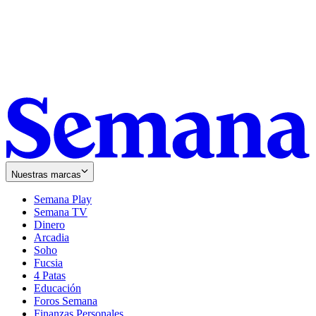
Nuestras marcas
Semana Play
Semana TV
Dinero
Arcadia
Soho
Opens
Fucsia
in
Opens
4 Patas
new
in
Educación
window
new
Foros Semana
window
Finanzas Personales