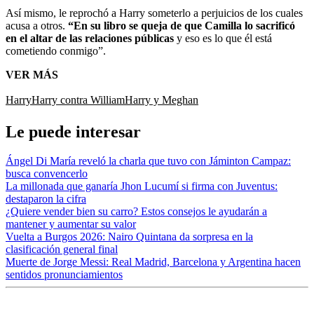
Así mismo, le reprochó a Harry someterlo a perjuicios de los cuales
acusa a otros.
“En su libro se queja de que Camilla lo sacrificó
en el altar de las relaciones públicas
y eso es lo que él está
cometiendo conmigo”.
VER MÁS
Harry
Harry contra William
Harry y Meghan
Le puede interesar
Ángel Di María reveló la charla que tuvo con Jáminton Campaz:
busca convencerlo
La millonada que ganaría Jhon Lucumí si firma con Juventus:
destaparon la cifra
¿Quiere vender bien su carro? Estos consejos le ayudarán a
mantener y aumentar su valor
Vuelta a Burgos 2026: Nairo Quintana da sorpresa en la
clasificación general final
Muerte de Jorge Messi: Real Madrid, Barcelona y Argentina hacen
sentidos pronunciamientos