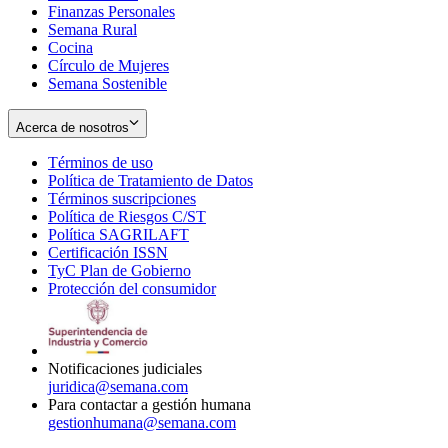
Finanzas Personales
Semana Rural
Cocina
Círculo de Mujeres
Semana Sostenible
Acerca de nosotros
Términos de uso
Opens
Política de Tratamiento de Datos
in
Opens
Términos suscripciones
new
Opens
in
Política de Riesgos C/ST
window
in
Opens
new
Política SAGRILAFT
Opens
new
in
window
Certificación ISSN
Opens
in
window
new
TyC Plan de Gobierno
in
new
Opens
window
Protección del consumidor
new
window
in
Opens
window
new
in
window
new
window
Notificaciones judiciales
juridica@semana.com
Para contactar a gestión humana
gestionhumana@semana.com