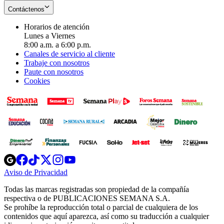
Contáctenos
Horarios de atención
Lunes a Viernes
8:00 a.m. a 6:00 p.m.
Canales de servicio al cliente
Trabaje con nosotros
Paute con nosotros
Cookies
Opens
Opens
Opens
Opens
Opens
in
in
in
in
in
Aviso de Privacidad
Opens
new
new
new
new
new
in
window
window
window
window
window
Todas las marcas registradas son propiedad de la compañía
new
respectiva o de PUBLICACIONES SEMANA S.A.
window
Se prohíbe la reproducción total o parcial de cualquiera de los
contenidos que aquí aparezca, así como su traducción a cualquier