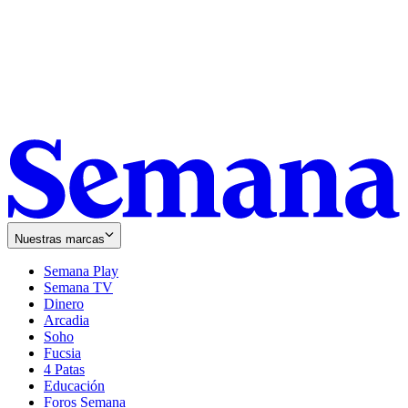
Nuestras marcas
Semana Play
Semana TV
Dinero
Arcadia
Soho
Opens
Fucsia
in
Opens
4 Patas
new
in
Educación
window
new
Foros Semana
window