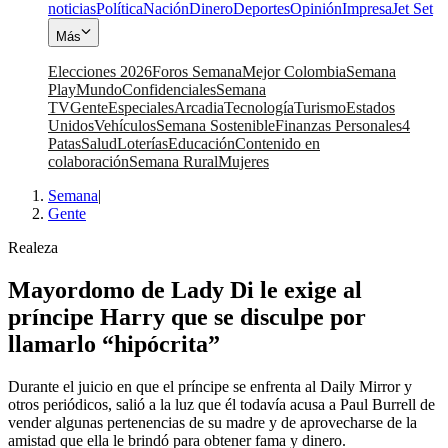
noticias
Política
Nación
Dinero
Deportes
Opinión
Impresa
Jet Set
Más
Elecciones 2026
Foros Semana
Mejor Colombia
Semana
Play
Mundo
Confidenciales
Semana
TV
Gente
Especiales
Arcadia
Tecnología
Turismo
Estados
Unidos
Vehículos
Semana Sostenible
Finanzas Personales
4
Patas
Salud
Loterías
Educación
Contenido en
colaboración
Semana Rural
Mujeres
Semana
|
Gente
Realeza
Mayordomo de Lady Di le exige al
príncipe Harry que se disculpe por
llamarlo “hipócrita”
Durante el juicio en que el príncipe se enfrenta al Daily Mirror y
otros periódicos, salió a la luz que él todavía acusa a Paul Burrell de
vender algunas pertenencias de su madre y de aprovecharse de la
amistad que ella le brindó para obtener fama y dinero.