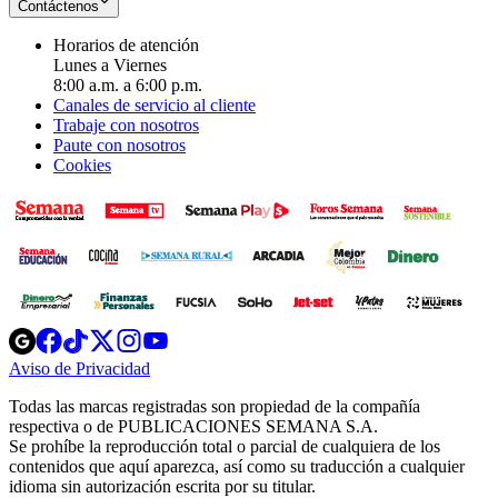
Contáctenos
Horarios de atención
Lunes a Viernes
8:00 a.m. a 6:00 p.m.
Canales de servicio al cliente
Trabaje con nosotros
Paute con nosotros
Cookies
Opens
Opens
Opens
Opens
Opens
in
in
in
in
in
Aviso de Privacidad
Opens
new
new
new
new
new
in
window
window
window
window
window
Todas las marcas registradas son propiedad de la compañía
new
respectiva o de PUBLICACIONES SEMANA S.A.
window
Se prohíbe la reproducción total o parcial de cualquiera de los
contenidos que aquí aparezca, así como su traducción a cualquier
idioma sin autorización escrita por su titular.