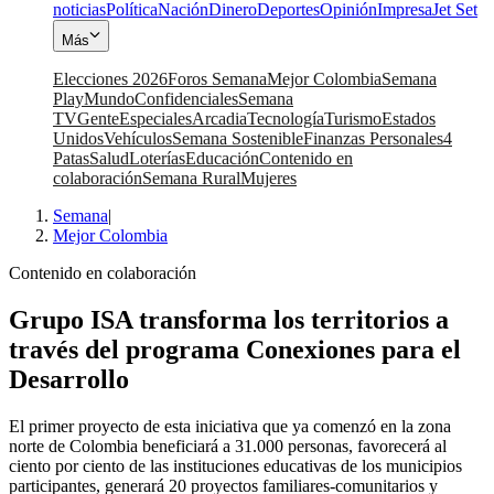
noticias
Política
Nación
Dinero
Deportes
Opinión
Impresa
Jet Set
Más
Elecciones 2026
Foros Semana
Mejor Colombia
Semana
Play
Mundo
Confidenciales
Semana
TV
Gente
Especiales
Arcadia
Tecnología
Turismo
Estados
Unidos
Vehículos
Semana Sostenible
Finanzas Personales
4
Patas
Salud
Loterías
Educación
Contenido en
colaboración
Semana Rural
Mujeres
Semana
|
Mejor Colombia
Contenido en colaboración
Grupo ISA transforma los territorios a
través del programa Conexiones para el
Desarrollo
El primer proyecto de esta iniciativa que ya comenzó en la zona
norte de Colombia beneficiará a 31.000 personas, favorecerá al
ciento por ciento de las instituciones educativas de los municipios
participantes, generará 20 proyectos familiares-comunitarios y