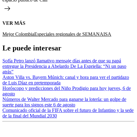
VER MÁS
Mejor Colombia
Especiales regionales de SEMANA
ISA
Le puede interesar
Sofía Petro lanzó llamativo mensaje días antes de que su papá
entregue la Presidencia a Abelardo De La Espriella: “Ni un paso
atrás”
Aston Villa vs. Bayern Múnich: canal y hora para ver el partidazo
de Luis Díaz en pretemporada
Horóscopo y predicciones del Niño Prodigio para hoy jueves, 6 de
agosto
Números de Walter Mercado para ganarse la lotería: un golpe de
suerte para los signos este 6 de agosto
Comunicado oficial de la FIFA sobre el futuro de Infantino y la sede
de la final del Mundial 2030