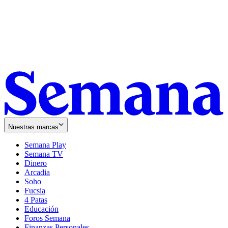
Nuestras marcas
Semana Play
Semana TV
Dinero
Arcadia
Soho
Opens
Fucsia
in
Opens
4 Patas
new
in
Educación
window
new
Foros Semana
window
Finanzas Personales