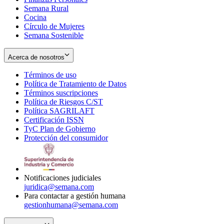
Semana Rural
Cocina
Círculo de Mujeres
Semana Sostenible
Acerca de nosotros
Términos de uso
Opens
Política de Tratamiento de Datos
in
Opens
Términos suscripciones
new
Opens
in
Política de Riesgos C/ST
window
in
Opens
new
Política SAGRILAFT
Opens
new
in
window
Certificación ISSN
Opens
in
window
new
TyC Plan de Gobierno
in
new
Opens
window
Protección del consumidor
new
window
in
Opens
window
new
in
window
new
window
Notificaciones judiciales
juridica@semana.com
Para contactar a gestión humana
gestionhumana@semana.com