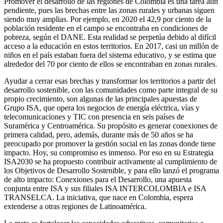
Promover el desarrollo de las regiones de Colombia es una tarea aún
pendiente, pues las brechas entre las zonas rurales y urbanas siguen
siendo muy amplias. Por ejemplo, en 2020 el 42,9 por ciento de la
población residente en el campo se encontraba en condiciones de
pobreza, según el DANE. Esta realidad se perpetúa debido al difícil
acceso a la educación en estos territorios. En 2017, casi un millón de
niños en el país estaban fuera del sistema educativo, y se estima que
alrededor del 70 por ciento de ellos se encontraban en zonas rurales.
Ayudar a cerrar esas brechas y transformar los territorios a partir del
desarrollo sostenible, con las comunidades como parte integral de su
propio crecimiento, son algunas de las principales apuestas de
Grupo ISA, que opera los negocios de energía eléctrica, vías y
telecomunicaciones y TIC con presencia en seis países de
Suramérica y Centroamérica. Su propósito es generar conexiones de
primera calidad, pero, además, durante más de 50 años se ha
preocupado por promover la gestión social en las zonas donde tiene
impacto. Hoy, su compromiso es inmenso. Por eso en su Estrategia
ISA2030 se ha propuesto contribuir activamente al cumplimiento de
los Objetivos de Desarrollo Sostenible, y para ello lanzó el programa
de alto impacto: Conexiones para el Desarrollo, una apuesta
conjunta entre ISA y sus filiales ISA INTERCOLOMBIA e ISA
TRANSELCA. La iniciativa, que nace en Colombia, espera
extenderse a otras regiones de Latinoamérica.