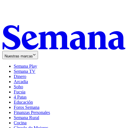
Nuestras marcas
Semana Play
Semana TV
Dinero
Arcadia
Soho
Opens
Fucsia
in
Opens
4 Patas
new
in
Educación
window
new
Foros Semana
window
Finanzas Personales
Semana Rural
Cocina
Círculo de Mujeres