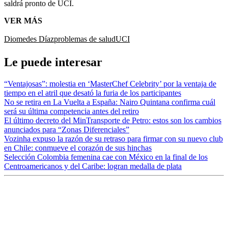
saldrá pronto de UCI.
VER MÁS
Diomedes Díaz
problemas de salud
UCI
Le puede interesar
“Ventajosas”: molestia en ‘MasterChef Celebrity’ por la ventaja de
tiempo en el atril que desató la furia de los participantes
No se retira en La Vuelta a España: Nairo Quintana confirma cuál
será su última competencia antes del retiro
El último decreto del MinTransporte de Petro: estos son los cambios
anunciados para “Zonas Diferenciales”
Vozinha expuso la razón de su retraso para firmar con su nuevo club
en Chile: conmueve el corazón de sus hinchas
Selección Colombia femenina cae con México en la final de los
Centroamericanos y del Caribe: logran medalla de plata