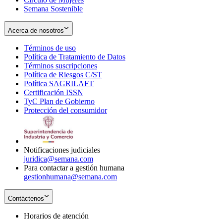
Semana Sostenible
Acerca de nosotros
Términos de uso
Opens
Política de Tratamiento de Datos
in
Opens
Términos suscripciones
new
Opens
in
Política de Riesgos C/ST
window
in
Opens
new
Política SAGRILAFT
Opens
new
in
window
Certificación ISSN
Opens
in
window
new
TyC Plan de Gobierno
in
new
Opens
window
Protección del consumidor
new
window
in
Opens
window
new
in
window
new
window
Notificaciones judiciales
juridica@semana.com
Para contactar a gestión humana
gestionhumana@semana.com
Contáctenos
Horarios de atención