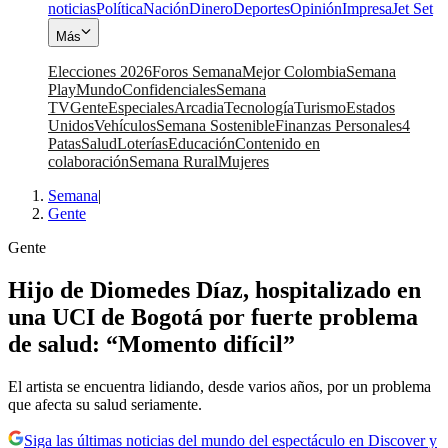
noticias
Política
Nación
Dinero
Deportes
Opinión
Impresa
Jet Set
Más
Elecciones 2026
Foros Semana
Mejor Colombia
Semana
Play
Mundo
Confidenciales
Semana
TV
Gente
Especiales
Arcadia
Tecnología
Turismo
Estados
Unidos
Vehículos
Semana Sostenible
Finanzas Personales
4
Patas
Salud
Loterías
Educación
Contenido en
colaboración
Semana Rural
Mujeres
Semana
|
Gente
Gente
Hijo de Diomedes Díaz, hospitalizado en
una UCI de Bogotá por fuerte problema
de salud: “Momento difícil”
El artista se encuentra lidiando, desde varios años, por un problema
que afecta su salud seriamente.
Siga las últimas noticias del mundo del espectáculo en Discover y