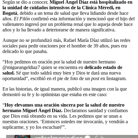
Según se dio a conocer,
Miguel Ángel Díaz está hospitalizado en
la unidad de cuidados intensivos de la Clínica Méredi, en
Bogotá
, debido a un tema de salud que lleva lidiando desde hace
años.
El Pilón
confirmó esta información y mencionó que el hijo del
vallenatero ingresó por un problema renal que lo aqueja desde hace
años y lo ha llevado a deteriorarse de manera significativa.
Aunque no se profundizó más, Rafael María Díaz utilizó las redes
sociales para pedir oraciones por el hombre de 39 años, pues era
delicado lo que pasaba.
“Hoy pedimos en oración por la salud de nuestro hermano
@migueangeldiaz7 quien se encuentra en
delicado estado de
salud.
Sé que todo saldrá muy bien y Dios te dará una nueva
oportunidad”, escribió en el pie de foto de un
post
en Instagram.
En las historias, de igual manera, publicó una imagen con la que
demostró su fe y lo optimistas que estaba en este caso:
“
Hoy elevamos una oración sincera por la salud de nuestro
hermano Miguel Ángel Díaz.
Declaramos sanidad y confiamos
que Dios está obrando en su vida.
Les pedimos que se unan a
nuestras oraciones. ‘Entonces ustedes me invocarán, y vendrán a
suplicarme, y yo los escucharé'”.