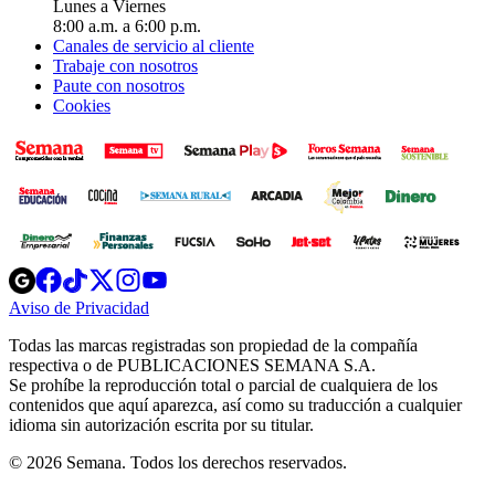
Lunes a Viernes
8:00 a.m. a 6:00 p.m.
Canales de servicio al cliente
Trabaje con nosotros
Paute con nosotros
Cookies
Opens
Opens
Opens
Opens
Opens
in
in
in
in
in
Aviso de Privacidad
Opens
new
new
new
new
new
in
window
window
window
window
window
Todas las marcas registradas son propiedad de la compañía
new
respectiva o de PUBLICACIONES SEMANA S.A.
window
Se prohíbe la reproducción total o parcial de cualquiera de los
contenidos que aquí aparezca, así como su traducción a cualquier
idioma sin autorización escrita por su titular.
© 2026 Semana. Todos los derechos reservados.