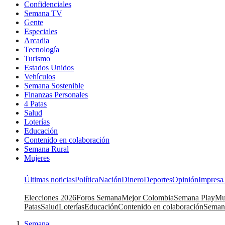
Confidenciales
Semana TV
Gente
Especiales
Arcadia
Tecnología
Turismo
Estados Unidos
Vehículos
Semana Sostenible
Finanzas Personales
4 Patas
Salud
Loterías
Educación
Contenido en colaboración
Semana Rural
Mujeres
Últimas noticias
Política
Nación
Dinero
Deportes
Opinión
Impresa
Elecciones 2026
Foros Semana
Mejor Colombia
Semana Play
Mu
Patas
Salud
Loterías
Educación
Contenido en colaboración
Seman
Semana
|