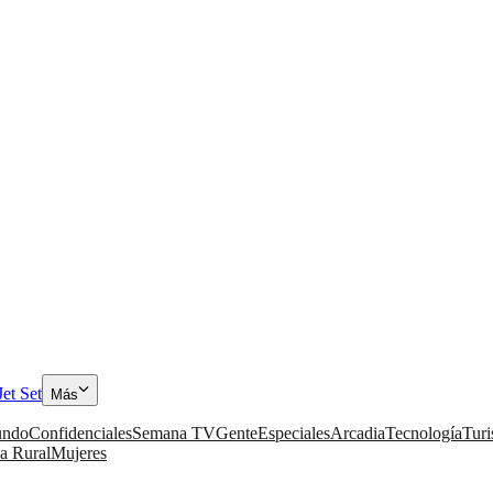
Jet Set
Más
ndo
Confidenciales
Semana TV
Gente
Especiales
Arcadia
Tecnología
Tur
a Rural
Mujeres