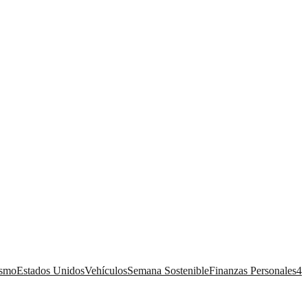
ismo
Estados Unidos
Vehículos
Semana Sostenible
Finanzas Personales
4