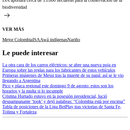
ISA aportará cerca de 13.000 hectáreas para la conservación de la
biodiversidad
VER MÁS
Mejor Colombia
ISA
Awá indígenas
Nariño
Le puede interesar
La otra cara de los carros eléctricos: se abre una nueva puja en
Europa sobre las reglas para los fabricantes de estos vehículos
Primeras imágenes de Messi tras la muerte de su papá: así se le vio
llegando a Argentina
Pico y placa regional este domingo 9 de agosto: estos son los
horarios y la multa si lo incumple
Cristina Hurtado estuvo en la posesión presidencial, lució
despampanante ‘look’ y dejó palabras: “Colombia está por encima”
Tabla de posiciones de la Liga BetPlay tras victorias de Santa Fe,
Tolima y Fortaleza