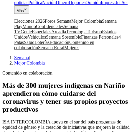
noticias
Política
Nación
Dinero
Deportes
Opinión
Impresa
Jet Set
Más
Elecciones 2026
Foros Semana
Mejor Colombia
Semana
Play
Mundo
Confidenciales
Semana
TV
Gente
Especiales
Arcadia
Tecnología
Turismo
Estados
Unidos
Vehículos
Semana Sostenible
Finanzas Personales
4
Patas
Salud
Loterías
Educación
Contenido en
colaboración
Semana Rural
Mujeres
Semana
|
Mejor Colombia
Contenido en colaboración
Más de 300 mujeres indígenas en Nariño
aprendieron cómo cuidarse del
coronavirus y tener sus propios proyectos
productivos
ISA INTERCOLOMBIA apoya en el sur del país programas de
equidad de género y la creación de iniciativas que mejoren la calidad