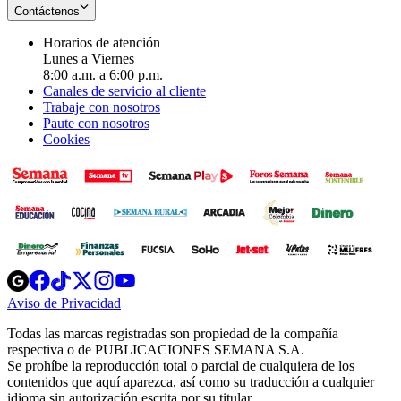
Contáctenos
Horarios de atención
Lunes a Viernes
8:00 a.m. a 6:00 p.m.
Canales de servicio al cliente
Trabaje con nosotros
Paute con nosotros
Cookies
Opens
Opens
Opens
Opens
Opens
in
in
in
in
in
Aviso de Privacidad
Opens
new
new
new
new
new
in
window
window
window
window
window
Todas las marcas registradas son propiedad de la compañía
new
respectiva o de PUBLICACIONES SEMANA S.A.
window
Se prohíbe la reproducción total o parcial de cualquiera de los
contenidos que aquí aparezca, así como su traducción a cualquier
idioma sin autorización escrita por su titular.