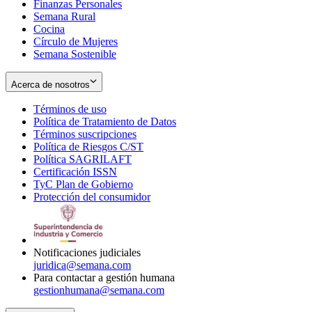
Finanzas Personales
Semana Rural
Cocina
Círculo de Mujeres
Semana Sostenible
Acerca de nosotros
Términos de uso
Opens
Política de Tratamiento de Datos
in
Opens
Términos suscripciones
new
Opens
in
Política de Riesgos C/ST
window
in
Opens
new
Política SAGRILAFT
Opens
new
in
window
Certificación ISSN
Opens
in
window
new
TyC Plan de Gobierno
in
new
Opens
window
Protección del consumidor
new
window
in
Opens
window
new
in
window
new
window
Notificaciones judiciales
juridica@semana.com
Para contactar a gestión humana
gestionhumana@semana.com