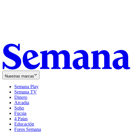
Nuestras marcas
Semana Play
Semana TV
Dinero
Arcadia
Soho
Opens
Fucsia
in
Opens
4 Patas
new
in
Educación
window
new
Foros Semana
window