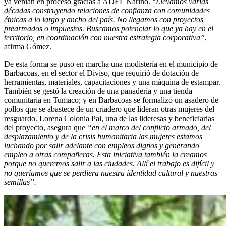
ya venían en proceso gracias a ADEL Nariño. “
Llevamos varias
décadas construyendo relaciones de confianza con comunidades
étnicas a lo largo y ancho del país. No llegamos con proyectos
prearmados o impuestos. Buscamos potenciar lo que ya hay en el
territorio, en coordinación con nuestra estrategia corporativa”
,
afirma Gómez.
De esta forma se puso en marcha una modistería en el municipio de
Barbacoas, en el sector el Diviso, que requirió de dotación de
herramientas, materiales, capacitaciones y una máquina de estampar.
También se gestó la creación de una panadería y una tienda
comunitaria en Tumaco; y en Barbacoas se formalizó un asadero de
pollos que se abastece de un criadero que lideran otras mujeres del
resguardo. Lorena Colonia Pai, una de las lideresas y beneficiarias
del proyecto, asegura que
“en el marco del conflicto armado, del
desplazamiento y de la crisis humanitaria las mujeres estamos
luchando por salir adelante con empleos dignos y generando
empleo a otras compañeras. Esta iniciativa también la creamos
porque no queremos salir a las ciudades. Allí el trabajo es difícil y
no queríamos que se perdiera nuestra identidad cultural y nuestras
semillas”.