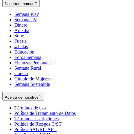
Nuestras marcas
Semana Play
Semana TV
Dinero
Arcadia
Soho
Opens
Fucsia
in
Opens
4 Patas
new
in
Educación
window
new
Foros Semana
window
Finanzas Personales
Semana Rural
Cocina
Círculo de Mujeres
Semana Sostenible
Acerca de nosotros
Términos de uso
Opens
Política de Tratamiento de Datos
in
Opens
Términos suscripciones
new
Opens
in
Política de Riesgos C/ST
window
in
Opens
new
Política SAGRILAFT
Opens
new
in
window