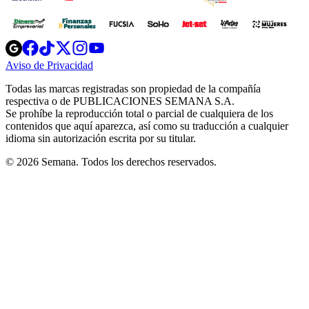
Opens
Opens
Opens
Opens
Opens
in
in
in
in
in
Aviso de Privacidad
Opens
new
new
new
new
new
in
window
window
window
window
window
Todas las marcas registradas son propiedad de la compañía
new
respectiva o de PUBLICACIONES SEMANA S.A.
window
Se prohíbe la reproducción total o parcial de cualquiera de los
contenidos que aquí aparezca, así como su traducción a cualquier
idioma sin autorización escrita por su titular.
© 2026 Semana. Todos los derechos reservados.