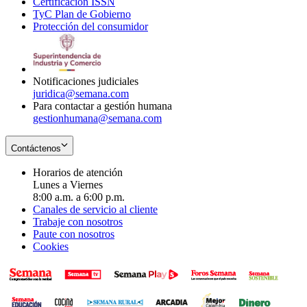
Certificación ISSN
Opens
in
window
new
TyC Plan de Gobierno
in
new
Opens
window
Protección del consumidor
new
window
in
Opens
window
new
in
window
new
window
Notificaciones judiciales
juridica@semana.com
Para contactar a gestión humana
gestionhumana@semana.com
Contáctenos
Horarios de atención
Lunes a Viernes
8:00 a.m. a 6:00 p.m.
Canales de servicio al cliente
Trabaje con nosotros
Paute con nosotros
Cookies