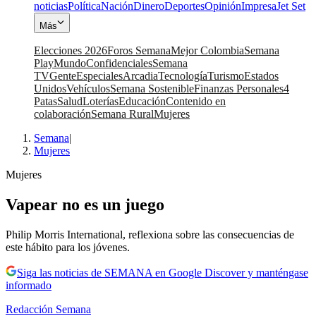
noticias
Política
Nación
Dinero
Deportes
Opinión
Impresa
Jet Set
Más
Elecciones 2026
Foros Semana
Mejor Colombia
Semana
Play
Mundo
Confidenciales
Semana
TV
Gente
Especiales
Arcadia
Tecnología
Turismo
Estados
Unidos
Vehículos
Semana Sostenible
Finanzas Personales
4
Patas
Salud
Loterías
Educación
Contenido en
colaboración
Semana Rural
Mujeres
Semana
|
Mujeres
Mujeres
Vapear no es un juego
Philip Morris International, reflexiona sobre las consecuencias de
este hábito para los jóvenes.
Siga las noticias de SEMANA en Google Discover y manténgase
informado
Redacción Semana