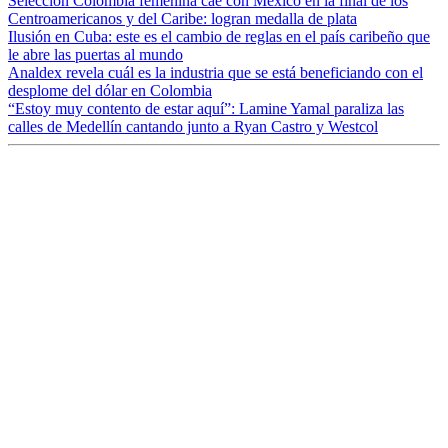
Selección Colombia femenina cae con México en la final de los
Centroamericanos y del Caribe: logran medalla de plata
Ilusión en Cuba: este es el cambio de reglas en el país caribeño que
le abre las puertas al mundo
Analdex revela cuál es la industria que se está beneficiando con el
desplome del dólar en Colombia
“Estoy muy contento de estar aquí”: Lamine Yamal paraliza las
calles de Medellín cantando junto a Ryan Castro y Westcol