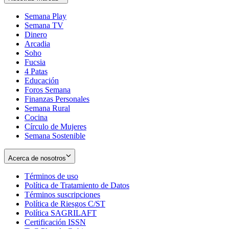
Semana Play
Semana TV
Dinero
Arcadia
Soho
Opens
Fucsia
in
Opens
4 Patas
new
in
Educación
window
new
Foros Semana
window
Finanzas Personales
Semana Rural
Cocina
Círculo de Mujeres
Semana Sostenible
Acerca de nosotros
Términos de uso
Opens
Política de Tratamiento de Datos
in
Opens
Términos suscripciones
new
Opens
in
Política de Riesgos C/ST
window
in
Opens
new
Política SAGRILAFT
Opens
new
in
window
Certificación ISSN
Opens
in
window
new