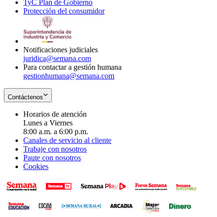
TyC Plan de Gobierno
in
new
Opens
window
Protección del consumidor
new
window
in
Opens
window
new
in
window
new
window
Notificaciones judiciales
juridica@semana.com
Para contactar a gestión humana
gestionhumana@semana.com
Contáctenos
Horarios de atención
Lunes a Viernes
8:00 a.m. a 6:00 p.m.
Canales de servicio al cliente
Trabaje con nosotros
Paute con nosotros
Cookies