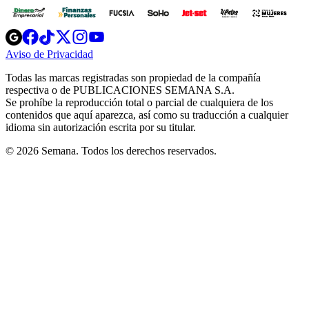
Opens
Opens
Opens
Opens
Opens
in
in
in
in
in
Aviso de Privacidad
Opens
new
new
new
new
new
in
window
window
window
window
window
Todas las marcas registradas son propiedad de la compañía
new
respectiva o de PUBLICACIONES SEMANA S.A.
window
Se prohíbe la reproducción total o parcial de cualquiera de los
contenidos que aquí aparezca, así como su traducción a cualquier
idioma sin autorización escrita por su titular.
© 2026 Semana. Todos los derechos reservados.