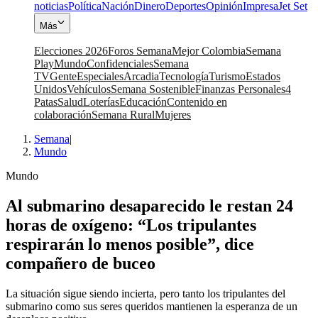
noticias
Política
Nación
Dinero
Deportes
Opinión
Impresa
Jet Set
Más
Elecciones 2026
Foros Semana
Mejor Colombia
Semana
Play
Mundo
Confidenciales
Semana
TV
Gente
Especiales
Arcadia
Tecnología
Turismo
Estados
Unidos
Vehículos
Semana Sostenible
Finanzas Personales
4
Patas
Salud
Loterías
Educación
Contenido en
colaboración
Semana Rural
Mujeres
Semana
|
Mundo
Mundo
Al submarino desaparecido le restan 24
horas de oxígeno: “Los tripulantes
respirarán lo menos posible”, dice
compañero de buceo
La situación sigue siendo incierta, pero tanto los tripulantes del
submarino como sus seres queridos mantienen la esperanza de un