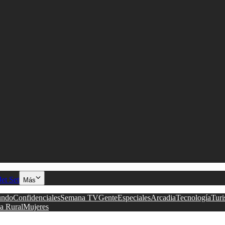
Jet Set
Más
ndo
Confidenciales
Semana TV
Gente
Especiales
Arcadia
Tecnología
Tur
a Rural
Mujeres