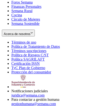
Foros Semana
window
Finanzas Personales
Semana Rural
Cocina
Círculo de Mujeres
Semana Sostenible
Acerca de nosotros
Términos de uso
Opens
Política de Tratamiento de Datos
in
Opens
Términos suscripciones
new
Opens
in
Política de Riesgos C/ST
window
in
Opens
new
Política SAGRILAFT
Opens
new
in
window
Certificación ISSN
Opens
in
window
new
TyC Plan de Gobierno
in
new
Opens
window
Protección del consumidor
new
window
in
Opens
window
new
in
window
new
window
Notificaciones judiciales
juridica@semana.com
Para contactar a gestión humana
gestionhumana@semana.com