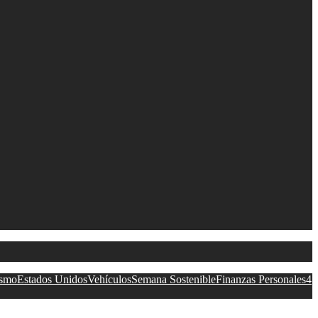
ismo
Estados Unidos
Vehículos
Semana Sostenible
Finanzas Personales
4