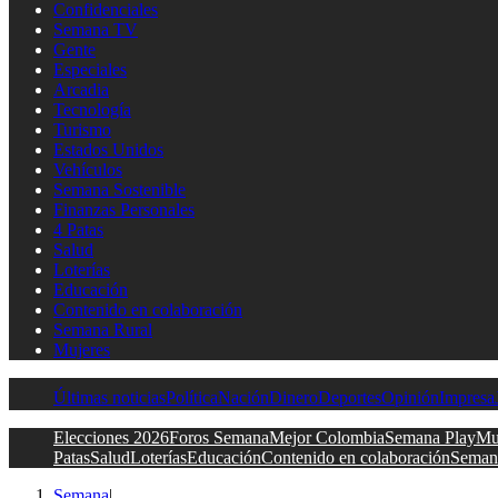
Confidenciales
Semana TV
Gente
Especiales
Arcadia
Tecnología
Turismo
Estados Unidos
Vehículos
Semana Sostenible
Finanzas Personales
4 Patas
Salud
Loterías
Educación
Contenido en colaboración
Semana Rural
Mujeres
Últimas noticias
Política
Nación
Dinero
Deportes
Opinión
Impresa
Elecciones 2026
Foros Semana
Mejor Colombia
Semana Play
Mu
Patas
Salud
Loterías
Educación
Contenido en colaboración
Seman
Semana
|