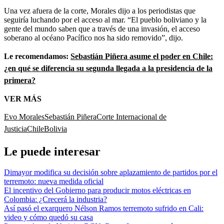
Una vez afuera de la corte, Morales dijo a los periodistas que
seguiría luchando por el acceso al mar. “El pueblo boliviano y la
gente del mundo saben que a través de una invasión, el acceso
soberano al océano Pacífico nos ha sido removido”, dijo.
Le recomendamos:
Sebastián Piñera asume el poder en Chile:
¿en qué se diferencia su segunda llegada a la presidencia de la
primera?
VER MÁS
Evo Morales
Sebastián Piñera
Corte Internacional de
Justicia
Chile
Bolivia
Le puede interesar
Dimayor modifica su decisión sobre aplazamiento de partidos por el
terremoto: nueva medida oficial
El incentivo del Gobierno para producir motos eléctricas en
Colombia: ¿Crecerá la industria?
Así pasó el exarquero Nélson Ramos terremoto sufrido en Cali:
video y cómo quedó su casa