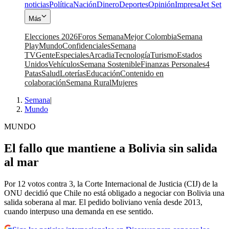
noticias
Política
Nación
Dinero
Deportes
Opinión
Impresa
Jet Set
Más
Elecciones 2026
Foros Semana
Mejor Colombia
Semana
Play
Mundo
Confidenciales
Semana
TV
Gente
Especiales
Arcadia
Tecnología
Turismo
Estados
Unidos
Vehículos
Semana Sostenible
Finanzas Personales
4
Patas
Salud
Loterías
Educación
Contenido en
colaboración
Semana Rural
Mujeres
Semana
|
Mundo
MUNDO
El fallo que mantiene a Bolivia sin salida
al mar
Por 12 votos contra 3, la Corte Internacional de Justicia (CIJ) de la
ONU decidió que Chile no está obligado a negociar con Bolivia una
salida soberana al mar. El pedido boliviano venía desde 2013,
cuando interpuso una demanda en ese sentido.