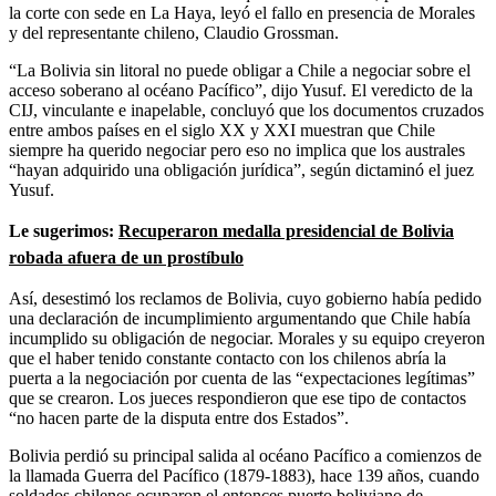
la corte con sede en La Haya, leyó el fallo en presencia de Morales
y del representante chileno, Claudio Grossman.
“La Bolivia sin litoral no puede obligar a Chile a negociar sobre el
acceso soberano al océano Pacífico”, dijo Yusuf. El veredicto de la
CIJ, vinculante e inapelable, concluyó que los documentos cruzados
entre ambos países en el siglo XX y XXI muestran que Chile
siempre ha querido negociar pero eso no implica que los australes
“hayan adquirido una obligación jurídica”, según dictaminó el juez
Yusuf.
Le sugerimos:
Recuperaron medalla presidencial de Bolivia
robada afuera de un prostíbulo
Así, desestimó los reclamos de Bolivia, cuyo gobierno había pedido
una declaración de incumplimiento argumentando que Chile había
incumplido su obligación de negociar. Morales y su equipo creyeron
que el haber tenido constante contacto con los chilenos abría la
puerta a la negociación por cuenta de las “expectaciones legítimas”
que se crearon. Los jueces respondieron que ese tipo de contactos
“no hacen parte de la disputa entre dos Estados”.
Bolivia perdió su principal salida al océano Pacífico a comienzos de
la llamada Guerra del Pacífico (1879-1883), hace 139 años, cuando
soldados chilenos ocuparon el entonces puerto boliviano de