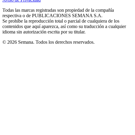
new
new
new
new
new
in
window
window
window
window
window
Todas las marcas registradas son propiedad de la compañía
new
respectiva o de PUBLICACIONES SEMANA S.A.
window
Se prohíbe la reproducción total o parcial de cualquiera de los
contenidos que aquí aparezca, así como su traducción a cualquier
idioma sin autorización escrita por su titular.
© 2026 Semana. Todos los derechos reservados.