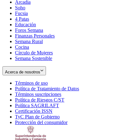
Arcadia
Soho
Opens
Fucsia
in
Opens
4 Patas
new
in
Educación
window
new
Foros Semana
window
Finanzas Personales
Semana Rural
Cocina
Círculo de Mujeres
Semana Sostenible
Acerca de nosotros
Términos de uso
Opens
Política de Tratamiento de Datos
in
Opens
Términos suscripciones
new
Opens
in
Política de Riesgos C/ST
window
in
Opens
new
Política SAGRILAFT
Opens
new
in
window
Certificación ISSN
Opens
in
window
new
TyC Plan de Gobierno
in
new
Opens
window
Protección del consumidor
new
window
in
Opens
window
new
in
window
new
window