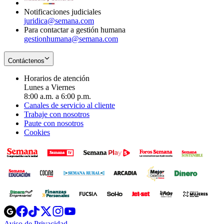
Notificaciones judiciales
juridica@semana.com
Para contactar a gestión humana
gestionhumana@semana.com
Contáctenos
Horarios de atención
Lunes a Viernes
8:00 a.m. a 6:00 p.m.
Canales de servicio al cliente
Trabaje con nosotros
Paute con nosotros
Cookies
Opens
Opens
Opens
Opens
Opens
in
in
in
in
in
Aviso de Privacidad
Opens