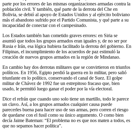
parte por los errores de las mismas organizaciones armadas contra la
población civil. Y también, qué parte de la derrota del Che en
Bolivia, se debió al apoyo de Estados Unidos y al ejército boliviano
más el abandono sufrido por el Partido Comunista, y qué parte a su
incapacidad de conectar con el campesinado.
Los Estados también han cometido graves errores: en Siria se
asumió que todos los grupos armados eran iguales y, de no ser por
Rusia e Irán, esa lógica hubiera facilitado la derrota del gobierno. En
Filipinas, el incumplimiento de los acuerdos de paz estimuló la
creación de nuevos grupos armados en la región de Mindanao.
En cambio hay dos derrotas militares que se convirtieron en triunfos
políticos. En 1956, Egipto perdió la guerra en lo militar, pero salió
triunfante en lo político, conservando el canal de Suez. El golpe
militar de Chávez de 1992 fue un estrepitoso fracaso que, bien
usado, le permitió luego ganar el poder por la vía electoral.
Dice el refrán que cuando uno solo tiene un martillo, todo le parece
un clavo. Así, a los grupos armados cualquier causa puede
parecerles buena para hacer uso de sus armas, pero corren el riesgo
de quedarse con el fusil como su único argumento. O como bien
decía Jaime Bateman: “El problema no es que nos maten a todos, es
que no sepamos hacer política”.