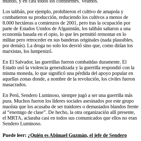
mundo, y en casi todos los continentes. Veamos.
Los talibán, por ejemplo, prohibieron el cultivo de amapola y
combatieron su producción, reduciendo los cultivos a menos de
8.000 hectáreas a comienzos de 2001, pero tras la ocupación por
parte de Estados Unidos de Afganistán, los talibán saltaron a una
economía basada en el opio, lo que les permitió remontar en lo
militar pero retroceder en sus banderas originales (nada plausibles,
por demás). La droga no solo los desvió sino que, como dirían los
marxistas, los lumpenizó.
En El Salvador, las guerrillas fueron combatidas duramente. El
Estado usó la violencia generalizada y la guerrilla respondió con la
misma moneda, lo que significó una pérdida del apoyo popular en
aquellas zonas donde, a nombre de la revolución, los civiles fueron
masacrados.
En Perú, Sendero Luminoso, siempre jugó a ser una guerrilla más
pura. Muchos fueron los líderes sociales asesinados por este grupo
maoísta que los acusaba de ser traidores o demasiados blandos frente
al “enemigo de clase”. De hecho, la otra organización allí presente,
el MRTA, aclaraba casi en todos sus comunicados que ellos no eran
Sendero Luminoso.
Puede leer:
¿Quién es Abimael Guzmán, el jefe de Sendero