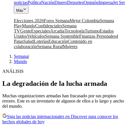
noticias
Política
Nación
Dinero
Deportes
Opinión
Impresa
Jet Set
Más
Elecciones 2026
Foros Semana
Mejor Colombia
Semana
Play
Mundo
Confidenciales
Semana
TV
Gente
Especiales
Arcadia
Tecnología
Turismo
Estados
Unidos
Vehículos
Semana Sostenible
Finanzas Personales
4
Patas
Salud
Loterías
Educación
Contenido en
colaboración
Semana Rural
Mujeres
Semana
|
Mundo
ANÁLISIS
La degradación de la lucha armada
Muchas organizaciones armadas han fracasado por sus propios
errores. Este es un inventario de algunos de ellos a lo largo y ancho
del mundo.
Siga las noticias internacionales en Discover para conocer los
hechos globales de hoy