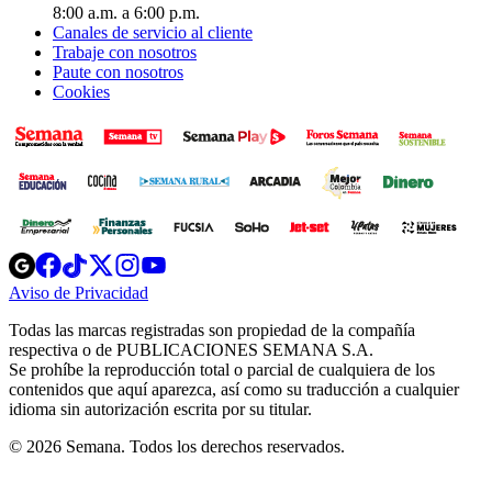
8:00 a.m. a 6:00 p.m.
Canales de servicio al cliente
Trabaje con nosotros
Paute con nosotros
Cookies
Opens
Opens
Opens
Opens
Opens
in
in
in
in
in
Aviso de Privacidad
Opens
new
new
new
new
new
in
window
window
window
window
window
Todas las marcas registradas son propiedad de la compañía
new
respectiva o de PUBLICACIONES SEMANA S.A.
window
Se prohíbe la reproducción total o parcial de cualquiera de los
contenidos que aquí aparezca, así como su traducción a cualquier
idioma sin autorización escrita por su titular.
© 2026 Semana. Todos los derechos reservados.