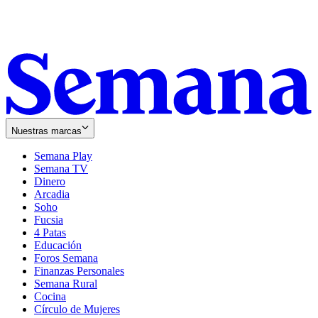
Nuestras marcas
Semana Play
Semana TV
Dinero
Arcadia
Soho
Opens
Fucsia
in
Opens
4 Patas
new
in
Educación
window
new
Foros Semana
window
Finanzas Personales
Semana Rural
Cocina
Círculo de Mujeres