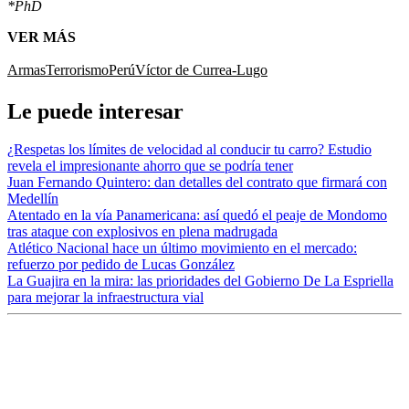
*PhD
VER MÁS
Armas
Terrorismo
Perú
Víctor de Currea-Lugo
Le puede interesar
¿Respetas los límites de velocidad al conducir tu carro? Estudio
revela el impresionante ahorro que se podría tener
Juan Fernando Quintero: dan detalles del contrato que firmará con
Medellín
Atentado en la vía Panamericana: así quedó el peaje de Mondomo
tras ataque con explosivos en plena madrugada
Atlético Nacional hace un último movimiento en el mercado:
refuerzo por pedido de Lucas González
La Guajira en la mira: las prioridades del Gobierno De La Espriella
para mejorar la infraestructura vial