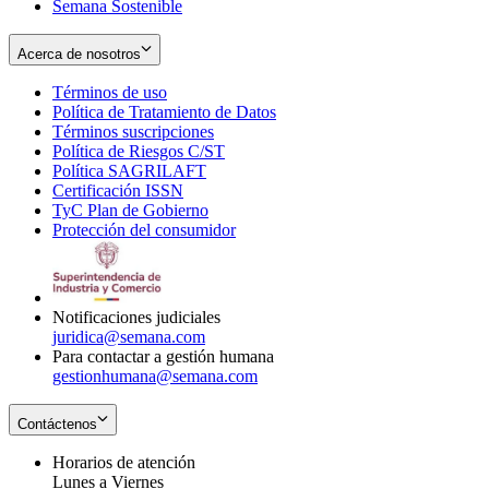
Semana Sostenible
Acerca de nosotros
Términos de uso
Opens
Política de Tratamiento de Datos
in
Opens
Términos suscripciones
new
Opens
in
Política de Riesgos C/ST
window
in
Opens
new
Política SAGRILAFT
Opens
new
in
window
Certificación ISSN
Opens
in
window
new
TyC Plan de Gobierno
in
new
Opens
window
Protección del consumidor
new
window
in
Opens
window
new
in
window
new
window
Notificaciones judiciales
juridica@semana.com
Para contactar a gestión humana
gestionhumana@semana.com
Contáctenos
Horarios de atención
Lunes a Viernes