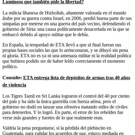
Luminoso que también pide la libertad?
La milicia libanesa de Hizbollah, altamente valorada en el mundo
árabe por su guerra contra Israel, en 2006, perdió buena parte de sus
simpatías por meterse en una guerra del país vecino, defendiendo el
gobierno de Siria: una causa políticamente desacertada en la que se
embarcó debido al apoyo militar que le debía.
En España, la terquedad de ETA llevó a que al final fueran sus
propias bases sociales las que lo arrinconaran, y se diluyó sin pena
ni gloria. ETA no es ya ni una amenaza militar ni la realidad política
que hubiera podido ser de haber leído correctamente el momento
político.
Consulte:
ETA entrega lista de depósitos de armas tras 40 años
de violencia
Los Tigres Tamil en Sri Lanka lograron el control del 40 por ciento
del país y ha sido la única guerrilla con fuerza aérea, pero el
gobierno no dudó en lanzar una ofensiva matando miles de civiles
para detenerlos. Y lo logró. En parte, el error de los rebeldes fue
verse más grandes y fuertes de lo que realmente eran.
Valdría la pena preguntarse, si la pérdida del plebiscito en
Guatemala, para validar los acuerdos de paz, estuvo mediada en