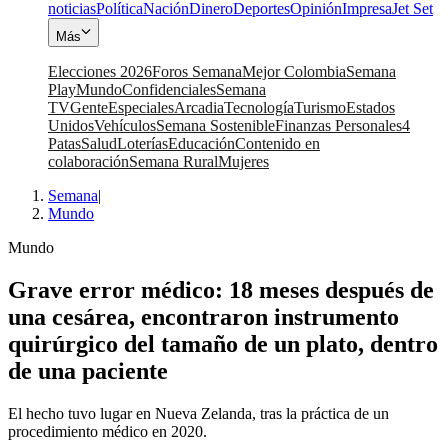
noticias
Política
Nación
Dinero
Deportes
Opinión
Impresa
Jet Set
Más
Elecciones 2026
Foros Semana
Mejor Colombia
Semana
Play
Mundo
Confidenciales
Semana
TV
Gente
Especiales
Arcadia
Tecnología
Turismo
Estados
Unidos
Vehículos
Semana Sostenible
Finanzas Personales
4
Patas
Salud
Loterías
Educación
Contenido en
colaboración
Semana Rural
Mujeres
Semana
|
Mundo
Mundo
Grave error médico: 18 meses después de
una cesárea, encontraron instrumento
quirúrgico del tamaño de un plato, dentro
de una paciente
El hecho tuvo lugar en Nueva Zelanda, tras la práctica de un
procedimiento médico en 2020.