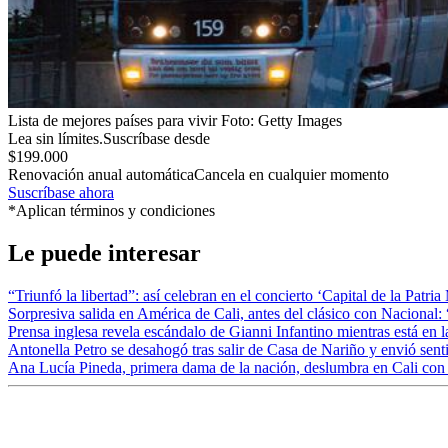
Lista de mejores países para vivir
Foto:
Getty Images
Lea sin límites.
Suscríbase desde
$199.000
Renovación anual automática
Cancela en cualquier momento
Suscríbase ahora
*Aplican términos y condiciones
Le puede interesar
“Triunfó la libertad”: así celebran en el concierto ‘Capital de la Patr
Sorpresiva salida en América de Cali, antes del clásico con Nacional: 
Prensa inglesa revela escándalo de Gianni Infantino mientras está en 
Antonella Petro se desahogó tras salir de Casa de Nariño y envió sen
Ana Lucía Pineda, primera dama de la nación, deslumbra en Cali con 