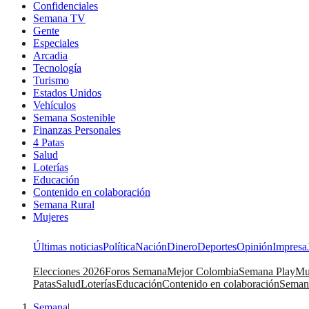
Confidenciales
Semana TV
Gente
Especiales
Arcadia
Tecnología
Turismo
Estados Unidos
Vehículos
Semana Sostenible
Finanzas Personales
4 Patas
Salud
Loterías
Educación
Contenido en colaboración
Semana Rural
Mujeres
Últimas noticias
Política
Nación
Dinero
Deportes
Opinión
Impresa
Elecciones 2026
Foros Semana
Mejor Colombia
Semana Play
Mu
Patas
Salud
Loterías
Educación
Contenido en colaboración
Seman
Semana
|