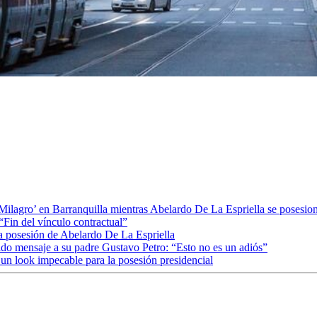
ia Milagro’ en Barranquilla mientras Abelardo De La Espriella se posesio
“Fin del vínculo contractual”
la posesión de Abelardo De La Espriella
tido mensaje a su padre Gustavo Petro: “Esto no es un adiós”
un look impecable para la posesión presidencial