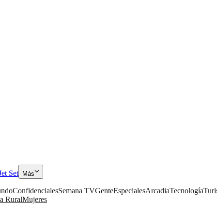
Jet Set
Más
ndo
Confidenciales
Semana TV
Gente
Especiales
Arcadia
Tecnología
Tur
a Rural
Mujeres