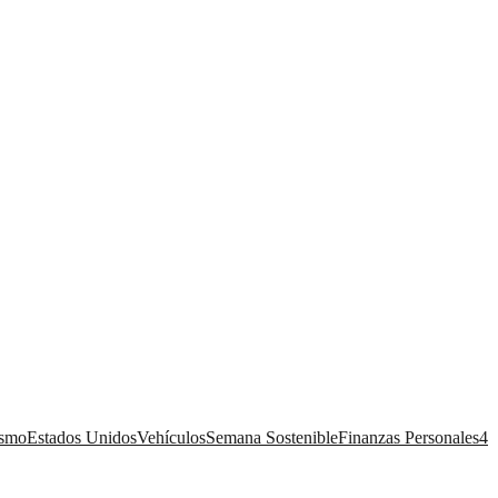
ismo
Estados Unidos
Vehículos
Semana Sostenible
Finanzas Personales
4