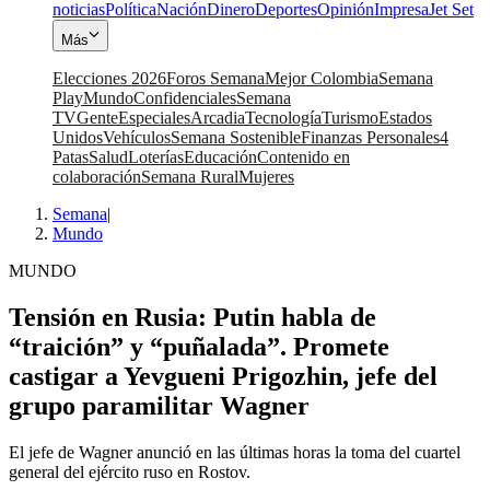
noticias
Política
Nación
Dinero
Deportes
Opinión
Impresa
Jet Set
Más
Elecciones 2026
Foros Semana
Mejor Colombia
Semana
Play
Mundo
Confidenciales
Semana
TV
Gente
Especiales
Arcadia
Tecnología
Turismo
Estados
Unidos
Vehículos
Semana Sostenible
Finanzas Personales
4
Patas
Salud
Loterías
Educación
Contenido en
colaboración
Semana Rural
Mujeres
Semana
|
Mundo
MUNDO
Tensión en Rusia: Putin habla de
“traición” y “puñalada”. Promete
castigar a Yevgueni Prigozhin, jefe del
grupo paramilitar Wagner
El jefe de Wagner anunció en las últimas horas la toma del cuartel
general del ejército ruso en Rostov.