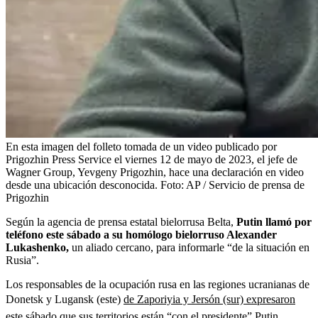
En esta imagen del folleto tomada de un video publicado por
Prigozhin Press Service el viernes 12 de mayo de 2023, el jefe de
Wagner Group, Yevgeny Prigozhin, hace una declaración en video
desde una ubicación desconocida.
Foto:
AP / Servicio de prensa de
Prigozhin
Según la agencia de prensa estatal bielorrusa Belta,
Putin llamó por
teléfono este sábado a su homólogo bielorruso Alexander
Lukashenko,
un aliado cercano, para informarle “de la situación en
Rusia”.
Los responsables de la ocupación rusa en las regiones ucranianas de
Donetsk y Lugansk (este)
de Zaporiyia y Jersón (sur) expresaron
este sábado que sus territorios están “con el presidente” Putin.