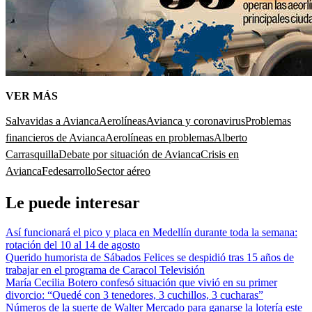
VER MÁS
Salvavidas a Avianca
Aerolíneas
Avianca y coronavirus
Problemas
financieros de Avianca
Aerolíneas en problemas
Alberto
Carrasquilla
Debate por situación de Avianca
Crisis en
Avianca
Fedesarrollo
Sector aéreo
Le puede interesar
Así funcionará el pico y placa en Medellín durante toda la semana:
rotación del 10 al 14 de agosto
Querido humorista de Sábados Felices se despidió tras 15 años de
trabajar en el programa de Caracol Televisión
María Cecilia Botero confesó situación que vivió en su primer
divorcio: “Quedé con 3 tenedores, 3 cuchillos, 3 cucharas”
Números de la suerte de Walter Mercado para ganarse la lotería este