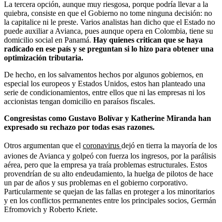
La tercera opción, aunque muy riesgosa, porque podría llevar a la
quiebra, consiste en que el Gobierno no tome ninguna decisión: no
la capitalice ni le preste. Varios analistas han dicho que el Estado no
puede auxiliar a Avianca, pues aunque opera en Colombia, tiene su
domicilio social en Panamá.
Hay quienes critican que se haya
radicado en ese país y se preguntan si lo hizo para obtener una
optimización tributaria.
De hecho, en los salvamentos hechos por algunos gobiernos, en
especial los europeos y Estados Unidos, estos han planteado una
serie de condicionamientos, entre ellos que ni las empresas ni los
accionistas tengan domicilio en paraísos fiscales.
Congresistas como Gustavo Bolívar y Katherine Miranda han
expresado su rechazo por todas esas razones.
Otros argumentan que el
coronavirus
dejó en tierra la mayoría de los
aviones de Avianca y golpeó con fuerza los ingresos, por la parálisis
aérea, pero que la empresa ya traía problemas estructurales. Estos
provendrían de su alto endeudamiento, la huelga de pilotos de hace
un par de años y sus problemas en el gobierno corporativo.
Particularmente se quejan de las fallas en proteger a los minoritarios
y en los conflictos permanentes entre los principales socios, Germán
Efromovich y Roberto Kriete.