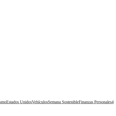
ismo
Estados Unidos
Vehículos
Semana Sostenible
Finanzas Personales
4