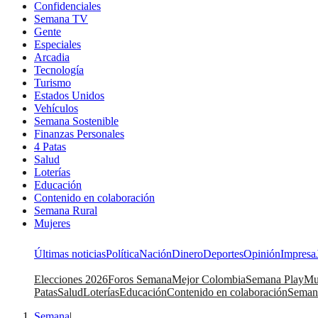
Confidenciales
Semana TV
Gente
Especiales
Arcadia
Tecnología
Turismo
Estados Unidos
Vehículos
Semana Sostenible
Finanzas Personales
4 Patas
Salud
Loterías
Educación
Contenido en colaboración
Semana Rural
Mujeres
Últimas noticias
Política
Nación
Dinero
Deportes
Opinión
Impresa
Elecciones 2026
Foros Semana
Mejor Colombia
Semana Play
Mu
Patas
Salud
Loterías
Educación
Contenido en colaboración
Seman
Semana
|