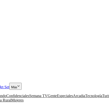
Jet Set
Más
ndo
Confidenciales
Semana TV
Gente
Especiales
Arcadia
Tecnología
Tur
a Rural
Mujeres