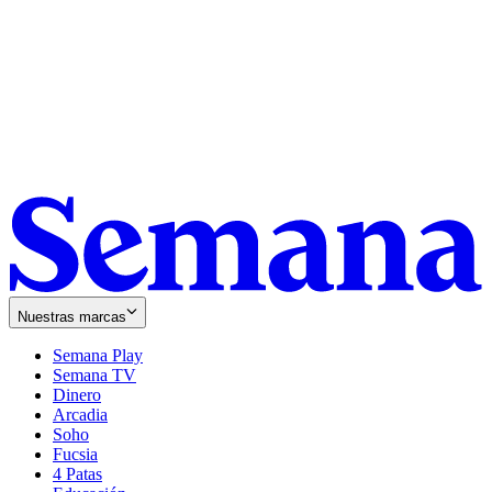
Nuestras marcas
Semana Play
Semana TV
Dinero
Arcadia
Soho
Opens
Fucsia
in
Opens
4 Patas
new
in