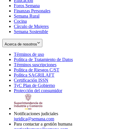
Educación
window
new
Foros Semana
window
Finanzas Personales
Semana Rural
Cocina
Círculo de Mujeres
Semana Sostenible
Acerca de nosotros
Términos de uso
Opens
Política de Tratamiento de Datos
in
Opens
Términos suscripciones
new
Opens
in
Política de Riesgos C/ST
window
in
Opens
new
Política SAGRILAFT
Opens
new
in
window
Certificación ISSN
Opens
in
window
new
TyC Plan de Gobierno
in
new
Opens
window
Protección del consumidor
new
window
in
Opens
window
new
in
window
new
window
Notificaciones judiciales
juridica@semana.com
Para contactar a gestión humana