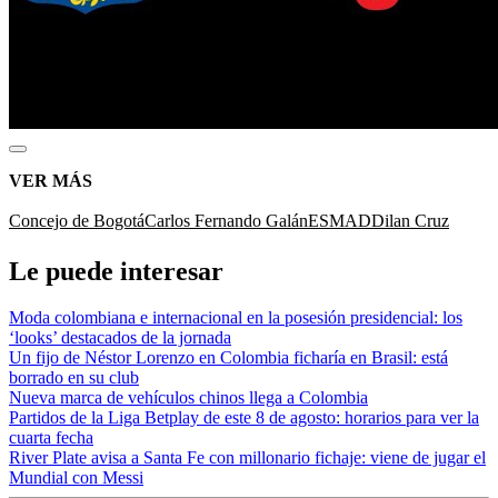
VER MÁS
Concejo de Bogotá
Carlos Fernando Galán
ESMAD
Dilan Cruz
Le puede interesar
Moda colombiana e internacional en la posesión presidencial: los
‘looks’ destacados de la jornada
Un fijo de Néstor Lorenzo en Colombia ficharía en Brasil: está
borrado en su club
Nueva marca de vehículos chinos llega a Colombia
Partidos de la Liga Betplay de este 8 de agosto: horarios para ver la
cuarta fecha
River Plate avisa a Santa Fe con millonario fichaje: viene de jugar el
Mundial con Messi