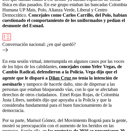
física en días pasados. En ese grupo estaban las bancadas Colombia
Humana UP Mais, Polo, Alianza Verde, Liberal y Centro
Democrático.
Concejales como Carlos Carrillo, del Polo, habían
cuestionado el comportamiento de los uniformados y pedían el
desmonte del Esmad.
Conversación nacional: ¿en qué quedó?
En esta sesión virtual, interrumpida en algunos casos por las voces
de los hijos de los cabildantes,
concejales como Yefer Vegas, de
Cambio Radical, defendieron a la Policía. Vega dijo que el
agente que le disparó a
Dilan Cruz
no tenía la intención de
asesinarlo
y tampoco de hacerle daño, sino de dispersar a las
personas que estaban bloqueando vías, con lo que se afectaban
derechos de otros ciudadanos. Emel Rojas Rojas, de Colombia
Justa Libres, también dijo que apoyaba a la Policía y que la
consideraba fundamental para el buen funcionamiento de la
democracia.
Por su parte, Marisol Gómez, del Movimiento Bogotá para la gente,
mostró su preocupación con el aumento de los heridos en las
protestas. Según ella, en
las protestas de 2016 se presentaron 20