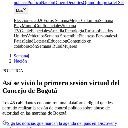
noticias
Política
Nación
Dinero
Deportes
Opinión
Impresa
Jet Set
Más
Elecciones 2026
Foros Semana
Mejor Colombia
Semana
Play
Mundo
Confidenciales
Semana
TV
Gente
Especiales
Arcadia
Tecnología
Turismo
Estados
Unidos
Vehículos
Semana Sostenible
Finanzas Personales
4
Patas
Salud
Loterías
Educación
Contenido en
colaboración
Semana Rural
Mujeres
Semana
|
Nación
POLÍTICA
Así se vivió la primera sesión virtual del
Concejo de Bogotá
Los 45 cabildantes encontraron una plataforma digital que les
permitió realizar la sesión de control político sobre abuso de
autoridad en las marchas de Bogotá.
Siga las noticias que marcan la agenda del país en Discover y