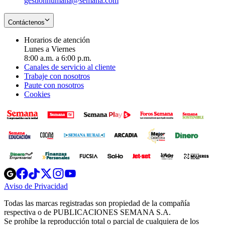
gestionhumana@semana.com
Contáctenos
Horarios de atención
Lunes a Viernes
8:00 a.m. a 6:00 p.m.
Canales de servicio al cliente
Trabaje con nosotros
Paute con nosotros
Cookies
Opens
Opens
Opens
Opens
Opens
in
in
in
in
in
Aviso de Privacidad
Opens
new
new
new
new
new
in
window
window
window
window
window
Todas las marcas registradas son propiedad de la compañía
new
respectiva o de PUBLICACIONES SEMANA S.A.
window
Se prohíbe la reproducción total o parcial de cualquiera de los