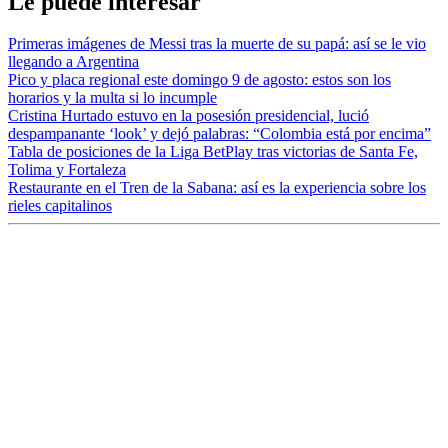
Le puede interesar
Primeras imágenes de Messi tras la muerte de su papá: así se le vio
llegando a Argentina
Pico y placa regional este domingo 9 de agosto: estos son los
horarios y la multa si lo incumple
Cristina Hurtado estuvo en la posesión presidencial, lució
despampanante ‘look’ y dejó palabras: “Colombia está por encima”
Tabla de posiciones de la Liga BetPlay tras victorias de Santa Fe,
Tolima y Fortaleza
Restaurante en el Tren de la Sabana: así es la experiencia sobre los
rieles capitalinos