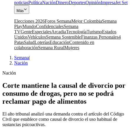
noticias
Política
Nación
Dinero
Deportes
Opinión
Impresa
Jet Set
Más
Elecciones 2026
Foros Semana
Mejor Colombia
Semana
Play
Mundo
Confidenciales
Semana
TV
Gente
Especiales
Arcadia
Tecnología
Turismo
Estados
Unidos
Vehículos
Semana Sostenible
Finanzas Personales
4
Patas
Salud
Loterías
Educación
Contenido en
colaboración
Semana Rural
Mujeres
Semana
|
Nación
Nación
Corte mantiene la causal de divorcio por
consumo de drogas, pero no se podrá
reclamar pago de alimentos
El alto tribunal analizó una demanda contra el artículo del Código
Civil que establece como causal de divorcio el uso habitual de
sustancias psicoactivas.