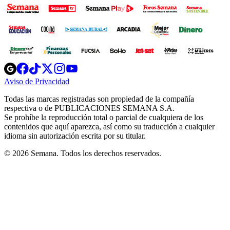
Opens
Opens
Opens
Opens
Opens
in
in
in
in
in
Aviso de Privacidad
Opens
new
new
new
new
new
in
window
window
window
window
window
Todas las marcas registradas son propiedad de la compañía
new
respectiva o de PUBLICACIONES SEMANA S.A.
window
Se prohíbe la reproducción total o parcial de cualquiera de los
contenidos que aquí aparezca, así como su traducción a cualquier
idioma sin autorización escrita por su titular.
© 2026 Semana. Todos los derechos reservados.