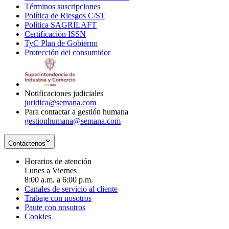
Términos suscripciones
new
Opens
in
Política de Riesgos C/ST
window
in
Opens
new
Política SAGRILAFT
Opens
new
in
window
Certificación ISSN
Opens
in
window
new
TyC Plan de Gobierno
in
new
Opens
window
Protección del consumidor
new
window
in
Opens
window
new
in
window
new
window
Notificaciones judiciales
juridica@semana.com
Para contactar a gestión humana
gestionhumana@semana.com
Contáctenos
Horarios de atención
Lunes a Viernes
8:00 a.m. a 6:00 p.m.
Canales de servicio al cliente
Trabaje con nosotros
Paute con nosotros
Cookies