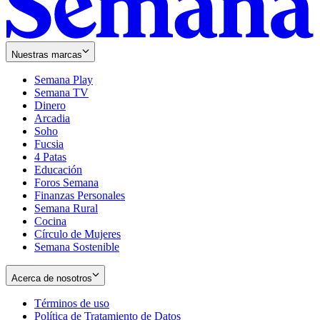
Nuestras marcas
Semana Play
Semana TV
Dinero
Arcadia
Soho
Opens
Fucsia
in
Opens
4 Patas
new
in
Educación
window
new
Foros Semana
window
Finanzas Personales
Semana Rural
Cocina
Círculo de Mujeres
Semana Sostenible
Acerca de nosotros
Términos de uso
Opens
Política de Tratamiento de Datos
in
Opens