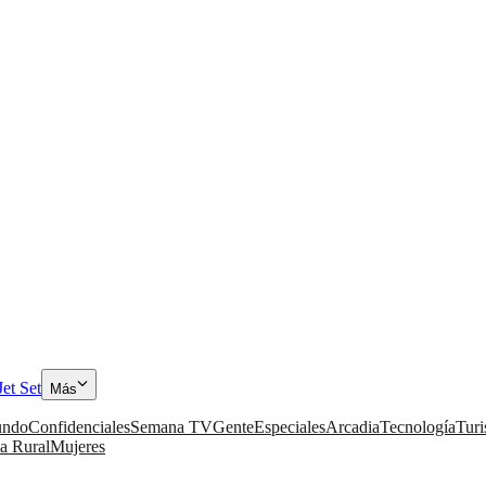
Jet Set
Más
ndo
Confidenciales
Semana TV
Gente
Especiales
Arcadia
Tecnología
Tur
a Rural
Mujeres