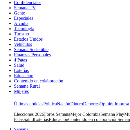
Confidenciales
Semana TV
Gente
Especiales
Arcadia
Tecnología
Turismo
Estados Unidos
Vehículos
Semana Sostenible
Finanzas Personales
4 Patas
Salud
Loterías
Educación
Contenido en colaboración
Semana Rural
Mujeres
Últimas noticias
Política
Nación
Dinero
Deportes
Opinión
Impresa
Elecciones 2026
Foros Semana
Mejor Colombia
Semana Play
Mu
Patas
Salud
Loterías
Educación
Contenido en colaboración
Seman
Semana
|