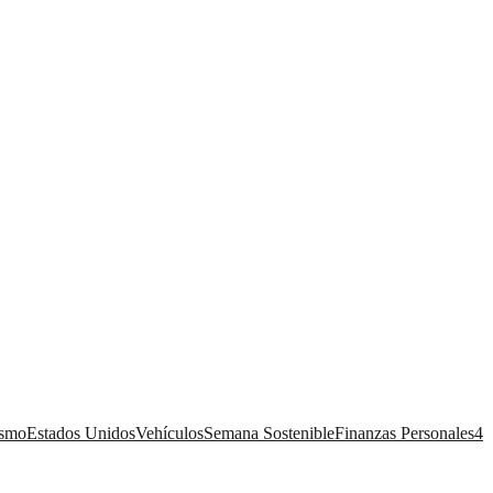
ismo
Estados Unidos
Vehículos
Semana Sostenible
Finanzas Personales
4