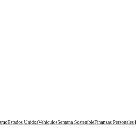
ismo
Estados Unidos
Vehículos
Semana Sostenible
Finanzas Personales
4