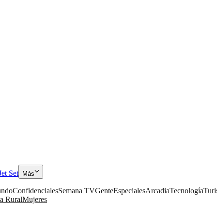
Jet Set
Más
ndo
Confidenciales
Semana TV
Gente
Especiales
Arcadia
Tecnología
Tur
a Rural
Mujeres