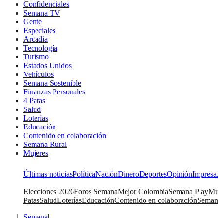
Confidenciales
Semana TV
Gente
Especiales
Arcadia
Tecnología
Turismo
Estados Unidos
Vehículos
Semana Sostenible
Finanzas Personales
4 Patas
Salud
Loterías
Educación
Contenido en colaboración
Semana Rural
Mujeres
Últimas noticias
Política
Nación
Dinero
Deportes
Opinión
Impresa
Elecciones 2026
Foros Semana
Mejor Colombia
Semana Play
Mu
Patas
Salud
Loterías
Educación
Contenido en colaboración
Seman
Semana
|