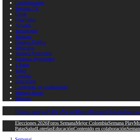
Confidenciales
Semana TV
Gente
Especiales
Arcadia
Tecnología
Turismo
Estados Unidos
Vehículos
Semana Sostenible
Finanzas Personales
4 Patas
Salud
Loterías
Educación
Contenido en colaboración
Semana Rural
Mujeres
Últimas noticias
Política
Nación
Dinero
Deportes
Opinión
Impresa
Elecciones 2026
Foros Semana
Mejor Colombia
Semana Play
Mu
Patas
Salud
Loterías
Educación
Contenido en colaboración
Seman
Semana
|