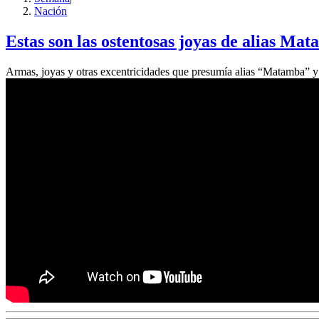
Nación
Estas son las ostentosas joyas de alias Mat
Armas, joyas y otras excentricidades que presumía alias “Matamba”