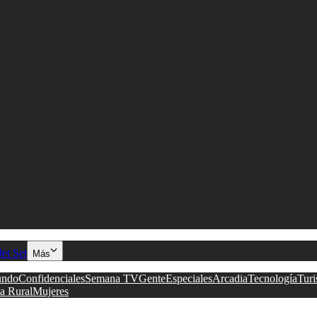
Jet Set
Más
ndo
Confidenciales
Semana TV
Gente
Especiales
Arcadia
Tecnología
Tur
a Rural
Mujeres