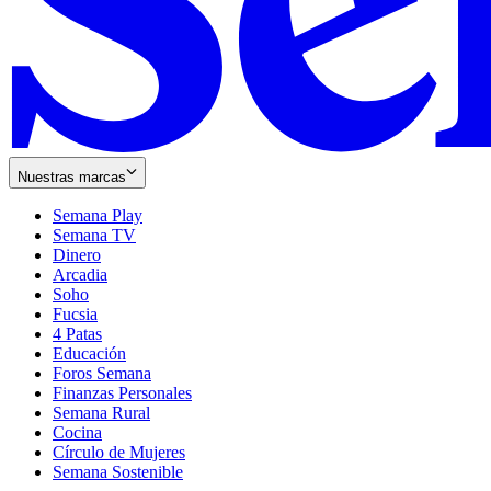
Nuestras marcas
Semana Play
Semana TV
Dinero
Arcadia
Soho
Opens
Fucsia
in
Opens
4 Patas
new
in
Educación
window
new
Foros Semana
window
Finanzas Personales
Semana Rural
Cocina
Círculo de Mujeres
Semana Sostenible