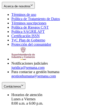
Acerca de nosotros
Términos de uso
Opens
Política de Tratamiento de Datos
in
Opens
Términos suscripciones
new
Opens
in
Política de Riesgos C/ST
window
in
Opens
new
Política SAGRILAFT
Opens
new
in
window
Certificación ISSN
Opens
in
window
new
TyC Plan de Gobierno
in
new
Opens
window
Protección del consumidor
new
window
in
Opens
window
new
in
window
new
window
Notificaciones judiciales
juridica@semana.com
Para contactar a gestión humana
gestionhumana@semana.com
Contáctenos
Horarios de atención
Lunes a Viernes
8:00 a.m. a 6:00 p.m.