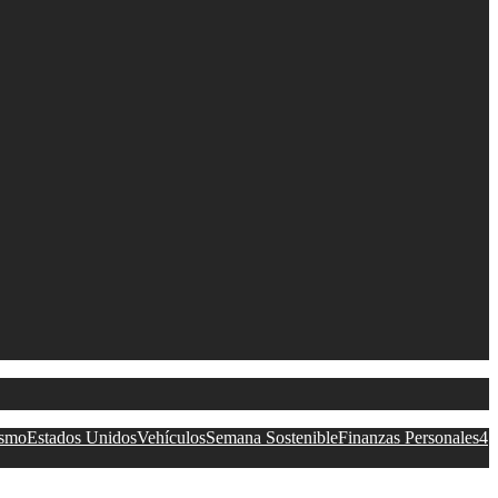
ismo
Estados Unidos
Vehículos
Semana Sostenible
Finanzas Personales
4