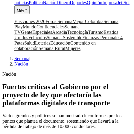
noticias
Política
Nación
Dinero
Deportes
Opinión
Impresa
Jet Set
Más
Elecciones 2026
Foros Semana
Mejor Colombia
Semana
Play
Mundo
Confidenciales
Semana
TV
Gente
Especiales
Arcadia
Tecnología
Turismo
Estados
Unidos
Vehículos
Semana Sostenible
Finanzas Personales
4
Patas
Salud
Loterías
Educación
Contenido en
colaboración
Semana Rural
Mujeres
Semana
|
Nación
Nación
Fuertes críticas al Gobierno por el
proyecto de ley que afectaría las
plataformas digitales de transporte
Varios gremios y políticos se han mostrado inconformes por los
puntos que plantea el documento, sosteniendo que llevará a la
pérdida de trabajo de más de 10.000 conductores.