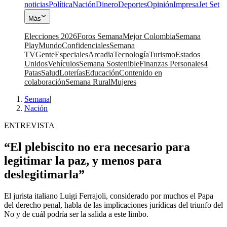
noticias
Política
Nación
Dinero
Deportes
Opinión
Impresa
Jet Set
Más
Elecciones 2026
Foros Semana
Mejor Colombia
Semana
Play
Mundo
Confidenciales
Semana
TV
Gente
Especiales
Arcadia
Tecnología
Turismo
Estados
Unidos
Vehículos
Semana Sostenible
Finanzas Personales
4
Patas
Salud
Loterías
Educación
Contenido en
colaboración
Semana Rural
Mujeres
Semana
|
Nación
ENTREVISTA
“El plebiscito no era necesario para
legitimar la paz, y menos para
deslegitimarla”
El jurista italiano Luigi Ferrajoli, considerado por muchos el Papa
del derecho penal, habla de las implicaciones jurídicas del triunfo del
No y de cuál podría ser la salida a este limbo.