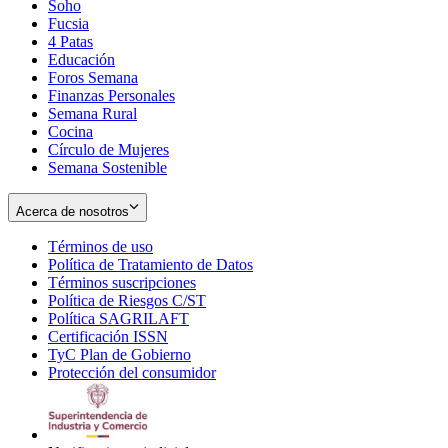
Soho
Opens
Fucsia
in
Opens
4 Patas
new
in
Educación
window
new
Foros Semana
window
Finanzas Personales
Semana Rural
Cocina
Círculo de Mujeres
Semana Sostenible
Acerca de nosotros
Términos de uso
Opens
Política de Tratamiento de Datos
in
Opens
Términos suscripciones
new
Opens
in
Política de Riesgos C/ST
window
in
Opens
new
Política SAGRILAFT
Opens
new
in
window
Certificación ISSN
Opens
in
window
new
TyC Plan de Gobierno
in
new
Opens
window
Protección del consumidor
new
window
in
Opens
window
new
in
window
new
window