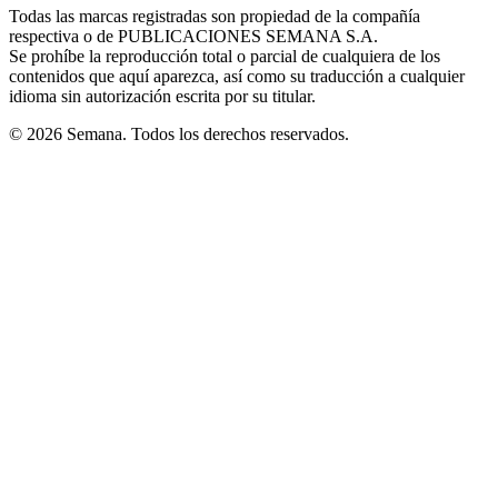
window
window
window
window
window
Todas las marcas registradas son propiedad de la compañía
new
respectiva o de PUBLICACIONES SEMANA S.A.
window
Se prohíbe la reproducción total o parcial de cualquiera de los
contenidos que aquí aparezca, así como su traducción a cualquier
idioma sin autorización escrita por su titular.
© 2026 Semana. Todos los derechos reservados.