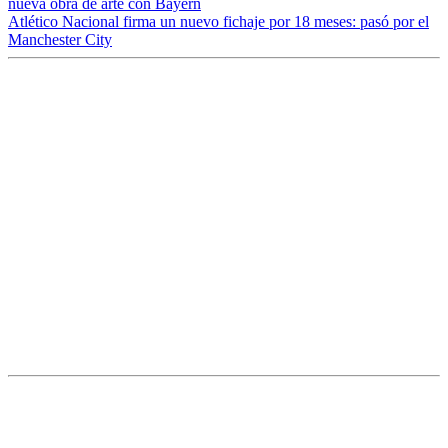
nueva obra de arte con Bayern
Atlético Nacional firma un nuevo fichaje por 18 meses: pasó por el
Manchester City