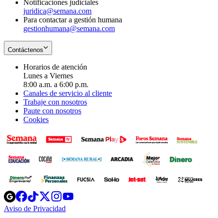
Notificaciones judiciales
juridica@semana.com
Para contactar a gestión humana
gestionhumana@semana.com
Contáctenos
Horarios de atención
Lunes a Viernes
8:00 a.m. a 6:00 p.m.
Canales de servicio al cliente
Trabaje con nosotros
Paute con nosotros
Cookies
Opens
Opens
Opens
Opens
Opens
in
in
in
in
in
Aviso de Privacidad
Opens
new
new
new
new
new
in