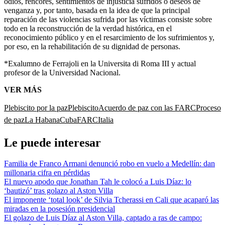
odios, rencores, sentimientos de injusticia sufridos o deseos de
venganza y, por tanto, basada en la idea de que la principal
reparación de las violencias sufrida por las víctimas consiste sobre
todo en la reconstrucción de la verdad histórica, en el
reconocimiento público y en el resarcimiento de los sufrimientos y,
por eso, en la rehabilitación de su dignidad de personas.
*Exalumno de Ferrajoli en la Universita di Roma III y actual
profesor de la Universidad Nacional.
VER MÁS
Plebiscito por la paz
Plebiscito
Acuerdo de paz con las FARC
Proceso
de paz
La Habana
Cuba
FARC
Italia
Le puede interesar
Familia de Franco Armani denunció robo en vuelo a Medellín: dan
millonaria cifra en pérdidas
El nuevo apodo que Jonathan Tah le colocó a Luis Díaz: lo
‘bautizó’ tras golazo al Aston Villa
El imponente ‘total look’ de Silvia Tcherassi en Cali que acaparó las
miradas en la posesión presidencial
El golazo de Luis Díaz al Aston Villa, captado a ras de campo: