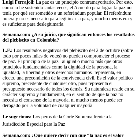
Luigi Ferrajoli:
La paz es un principio contramayoritario. Por esto,
como lo he sostenido tantas veces, el Acuerdo para lograr la paz no
tenía por qué ser sometido a un referéndum popular. El referéndum
no era y no es necesario para legitimar la paz, y mucho menos era y
es suficiente para deslegitimarla.
Semana.com: ¿A su juicio, qué significan entonces los resultados
del plebiscito en Colombia?
L.F.:
Los resultados negativos del plebiscito del 2 de octubre (sobre
todo por pocos miles de votos) no pueden comprometer el proceso
de paz. El principio de la paz –al igual o mucho más que otros
principios fundamentales como la dignidad de la persona, la
igualdad, la libertad y otros derechos humanos- representa, en
efecto, una precondición de la convivencia civil. Es el valor político
supremo, precedente de cualquier otro, pues representa el
presupuesto necesario de todos los demás. Su naturaleza reside en su
carácter supremo y fundamental, en el sentido de que la paz no
necesita el consenso de la mayoría, ni mucho menos puede ser
derogado por la voluntad de cualquier mayoría.
Le sugerimos:
Los peros de la Corte Suprema frente a la
Jurisdicción Especial para la Paz
Semana.com: ¿Qué quiere decir con que “la paz es el valor