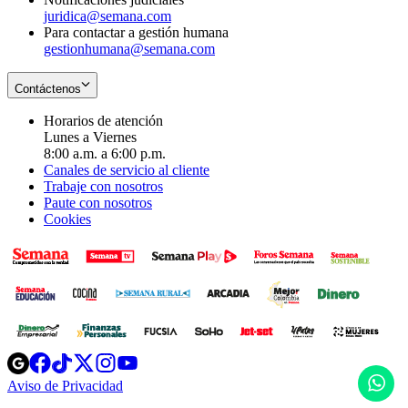
juridica@semana.com
Para contactar a gestión humana
gestionhumana@semana.com
Contáctenos
Horarios de atención
Lunes a Viernes
8:00 a.m. a 6:00 p.m.
Canales de servicio al cliente
Trabaje con nosotros
Paute con nosotros
Cookies
Opens
Opens
Opens
Opens
Opens
in
in
in
in
in
H
Aviso de Privacidad
Opens
new
new
new
new
new
in