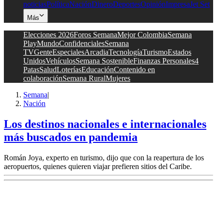
noticias
Política
Nación
Dinero
Deportes
Opinión
Impresa
Jet Set
Más
Elecciones 2026
Foros Semana
Mejor Colombia
Semana
Play
Mundo
Confidenciales
Semana
TV
Gente
Especiales
Arcadia
Tecnología
Turismo
Estados
Unidos
Vehículos
Semana Sostenible
Finanzas Personales
4
Patas
Salud
Loterías
Educación
Contenido en
colaboración
Semana Rural
Mujeres
Semana
|
Nación
Los destinos nacionales e internacionales
más buscados en pandemia
Román Joya, experto en turismo, dijo que con la reapertura de los
aeropuertos, quienes quieren viajar prefieren sitios del Caribe.