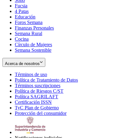
Soho
Opens
Fucsia
in
Opens
4 Patas
new
in
Educación
window
new
Foros Semana
window
Finanzas Personales
Semana Rural
Cocina
Círculo de Mujeres
Semana Sostenible
Acerca de nosotros
Términos de uso
Opens
Política de Tratamiento de Datos
in
Opens
Términos suscripciones
new
Opens
in
Política de Riesgos C/ST
window
in
Opens
new
Política SAGRILAFT
Opens
new
in
window
Certificación ISSN
Opens
in
window
new
TyC Plan de Gobierno
in
new
Opens
window
Protección del consumidor
new
window
in
Opens
window
new
in
window
new
window
Notificaciones judiciales