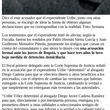
Dice el ente acusador que el expresidente Uribe, junto con otras
personas, se encargó de idear la forma de obtener algunas
declaraciones que no correspondían con la realidad.
Foto:
Semana
Los testimonios que el expresidente trató de afectar, según la
Fiscalía, fueron los rendidos por Pablo Hernán Sierra García y Juan
Guillermo Monsalve Pineda, justamente los testigos que cursan en
contra del exmandatario y que ahora lo tienen con
una acusación
formal ante los jueces de Bogotá, y que hace tres años lo tuvo
bajo medida de detención domiciliaria
.
El fiscal primero delegado ante la Corte Suprema de Justicia señaló
en la acusación que el expresidente Uribe “determinó” al abogado
Diego Cadena para que se ofreciera dinero u otros beneficios a los
procesados, con el objetivo de cambiar las versiones que habrían
entregado a la Corte Suprema de Justicia, cambiando la verdad o
que simplemente no entregaran más versiones a las autoridades.
“Uribe Vélez determinó al abogado Diego Javier Cadena Ramírez
para que, directamente o por interpuesta persona, entregara y/o
prometiera dinero u otras utilidades a seleccionados testigos de
hechos delictivos, para que faltaran a la verdad o la callaren total o