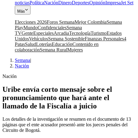
noticias
Política
Nación
Dinero
Deportes
Opinión
Impresa
Jet Set
Más
Elecciones 2026
Foros Semana
Mejor Colombia
Semana
Play
Mundo
Confidenciales
Semana
TV
Gente
Especiales
Arcadia
Tecnología
Turismo
Estados
Unidos
Vehículos
Semana Sostenible
Finanzas Personales
4
Patas
Salud
Loterías
Educación
Contenido en
colaboración
Semana Rural
Mujeres
Semana
|
Nación
Nación
Uribe envía corto mensaje sobre el
pronunciamiento que hará ante el
llamado de la Fiscalía a juicio
Los detalles de la investigación se resumen en el documento de 13
páginas que el ente acusador presentó ante los jueces penales del
Circuito de Bogotá.