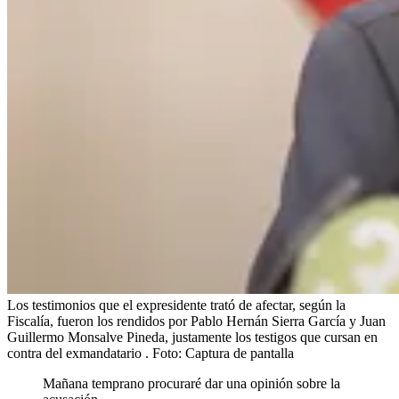
Los testimonios que el expresidente trató de afectar, según la
Fiscalía, fueron los rendidos por Pablo Hernán Sierra García y Juan
Guillermo Monsalve Pineda, justamente los testigos que cursan en
contra del exmandatario .
Foto:
Captura de pantalla
Mañana temprano procuraré dar una opinión sobre la