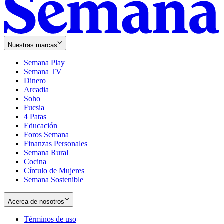
Nuestras marcas
Semana Play
Semana TV
Dinero
Arcadia
Soho
Opens
Fucsia
in
Opens
4 Patas
new
in
Educación
window
new
Foros Semana
window
Finanzas Personales
Semana Rural
Cocina
Círculo de Mujeres
Semana Sostenible
Acerca de nosotros
Términos de uso
Opens