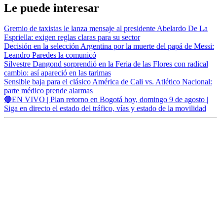
Le puede interesar
Gremio de taxistas le lanza mensaje al presidente Abelardo De La
Espriella: exigen reglas claras para su sector
Decisión en la selección Argentina por la muerte del papá de Messi:
Leandro Paredes la comunicó
Silvestre Dangond sorprendió en la Feria de las Flores con radical
cambio: así apareció en las tarimas
Sensible baja para el clásico América de Cali vs. Atlético Nacional:
parte médico prende alarmas
🔴EN VIVO | Plan retorno en Bogotá hoy, domingo 9 de agosto |
Siga en directo el estado del tráfico, vías y estado de la movilidad