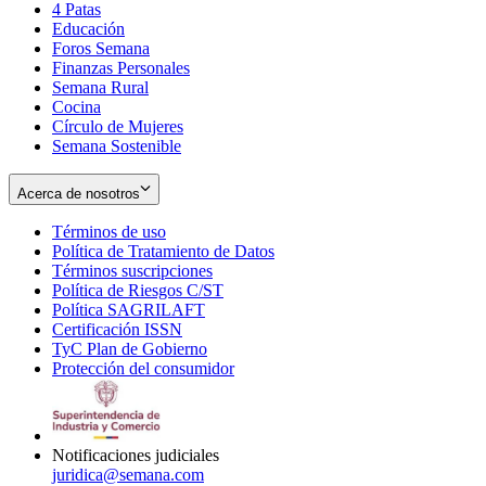
4 Patas
new
in
Educación
window
new
Foros Semana
window
Finanzas Personales
Semana Rural
Cocina
Círculo de Mujeres
Semana Sostenible
Acerca de nosotros
Términos de uso
Opens
Política de Tratamiento de Datos
in
Opens
Términos suscripciones
new
Opens
in
Política de Riesgos C/ST
window
in
Opens
new
Política SAGRILAFT
Opens
new
in
window
Certificación ISSN
Opens
in
window
new
TyC Plan de Gobierno
in
new
Opens
window
Protección del consumidor
new
window
in
Opens
window
new
in
window
new
window
Notificaciones judiciales
juridica@semana.com