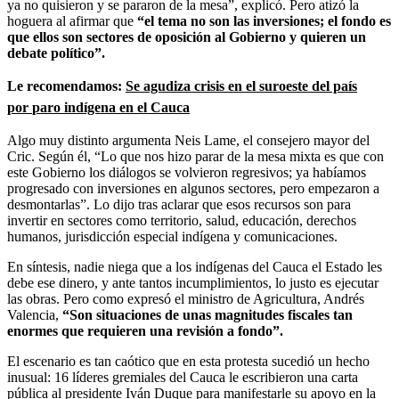
ya no quisieron y se pararon de la mesa”, explicó. Pero atizó la
hoguera al afirmar que
“el tema no son las inversiones; el fondo es
que ellos son sectores de oposición al Gobierno y quieren un
debate político”.
Le recomendamos:
Se agudiza crisis en el suroeste del país
por
paro
indígena
en el Cauca
Algo muy distinto argumenta Neis Lame, el consejero mayor del
Cric. Según él, “Lo que nos hizo parar de la mesa mixta es que con
este Gobierno los diálogos se volvieron regresivos; ya habíamos
progresado con inversiones en algunos sectores, pero empezaron a
desmontarlas”. Lo dijo tras aclarar que esos recursos son para
invertir en sectores como territorio, salud, educación, derechos
humanos, jurisdicción especial indígena y comunicaciones.
En síntesis, nadie niega que a los indígenas del Cauca el Estado les
debe ese dinero, y ante tantos incumplimientos, lo justo es ejecutar
las obras. Pero como expresó el ministro de Agricultura, Andrés
Valencia,
“Son situaciones de unas magnitudes fiscales tan
enormes que requieren una revisión a fondo”.
El escenario es tan caótico que en esta protesta sucedió un hecho
inusual: 16 líderes gremiales del Cauca le escribieron una carta
pública al presidente Iván Duque para manifestarle su apoyo en la