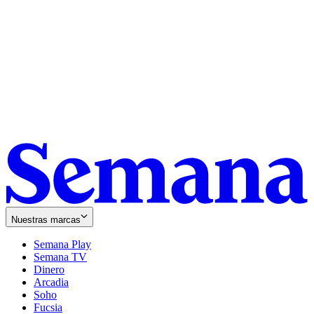
Nuestras marcas
Semana Play
Semana TV
Dinero
Arcadia
Soho
Opens
Fucsia
in
Opens