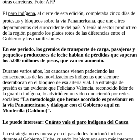
otras carreteras.
Foto:
AFP
El
paro indígena
,
al cierre de esta edición, completaba cinco días de
protestas y bloqueos sobre la
vía Panamericana
,
que une a tres
departamentos del suroccidente del país. Y tenía al sector productivo
de la región pagando los platos rotos de las diferencias entre el
Gobierno y los manifestantes.
En ese periodo, los gremios de transporte de carga, pasajeros y
pequeños productores de leche hablan de pérdidas que superan
los 5.000 millones de pesos, que van en aumento.
Durante varios años, los caucanos vienen padeciendo las
consecuencias de las movilizaciones indígenas que siempre
desembocan en el bloqueo de esa arteria vial. La estrategia de
presión es tan evidente que Feliciano Valencia, reconocido líder de
la guardia indígena, lo advirtió en un video que circuló por redes
sociales:
“La metodología que hemos acordado es presionar en
la vía Panamericana y dialogar con el Gobierno aquí en
Monterilla (Caldono)”.
Le puede interesar:
Cuánto vale el
paro
indígena
del Cauca
La estrategia no es nueva y en el pasado les funcionó incluso
durante el Gobierno Uribe, cuando los bloqueos eran más intensos.