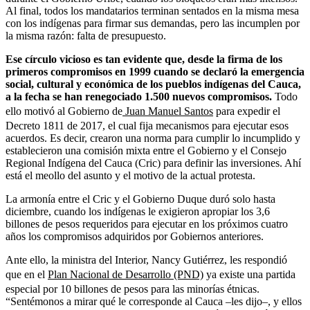
Al final, todos los mandatarios terminan sentados en la misma mesa
con los indígenas para firmar sus demandas, pero las incumplen por
la misma razón: falta de presupuesto.
Ese círculo vicioso es tan evidente que, desde la firma de los
primeros compromisos en 1999 cuando se declaró la emergencia
social, cultural y económica de los pueblos indígenas del Cauca,
a la fecha se han renegociado 1.500 nuevos compromisos.
Todo
ello motivó al Gobierno de
Juan Manuel Santos
para expedir el
Decreto 1811 de 2017, el cual fija mecanismos para ejecutar esos
acuerdos. Es decir, crearon una norma para cumplir lo incumplido y
establecieron una comisión mixta entre el Gobierno y el Consejo
Regional Indígena del Cauca (Cric) para definir las inversiones. Ahí
está el meollo del asunto y el motivo de la actual protesta.
La armonía entre el Cric y el Gobierno Duque duró solo hasta
diciembre, cuando los indígenas le exigieron apropiar los 3,6
billones de pesos requeridos para ejecutar en los próximos cuatro
años los compromisos adquiridos por Gobiernos anteriores.
Ante ello, la ministra del Interior, Nancy Gutiérrez, les respondió
que en el
Plan Nacional de Desarrollo (PND)
ya existe una partida
especial por 10 billones de pesos para las minorías étnicas.
“Sentémonos a mirar qué le corresponde al Cauca –les dijo–, y ellos