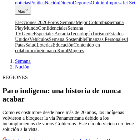
noticias
Política
Nación
Dinero
Deportes
Opinión
Impresa
Jet Set
Más
Elecciones 2026
Foros Semana
Mejor Colombia
Semana
Play
Mundo
Confidenciales
Semana
TV
Gente
Especiales
Arcadia
Tecnología
Turismo
Estados
Unidos
Vehículos
Semana Sostenible
Finanzas Personales
4
Patas
Salud
Loterías
Educación
Contenido en
colaboración
Semana Rural
Mujeres
Semana
|
Nación
REGIONES
Paro indígena: una historia de nunca
acabar
Como es costumbre desde hace más de 20 años, los indígenas
volvieron a bloquear la vía Panamericana debido a los
incumplimientos de varios Gobiernos. Este círculo vicioso no tiene
solución a la vista.