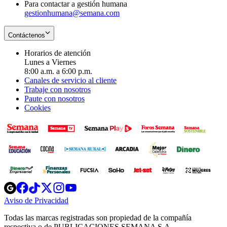
Para contactar a gestión humana
gestionhumana@semana.com
Contáctenos
Horarios de atención
Lunes a Viernes
8:00 a.m. a 6:00 p.m.
Canales de servicio al cliente
Trabaje con nosotros
Paute con nosotros
Cookies
Opens
Opens
Opens
Opens
Opens
in
in
in
in
in
Aviso de Privacidad
Opens
new
new
new
new
new
in
window
window
window
window
window
Todas las marcas registradas son propiedad de la compañía
new
respectiva o de PUBLICACIONES SEMANA S.A.