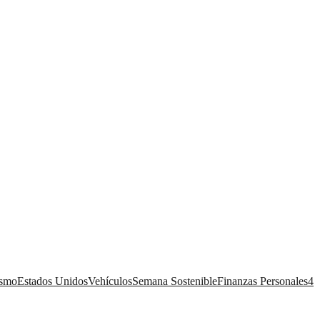
ismo
Estados Unidos
Vehículos
Semana Sostenible
Finanzas Personales
4