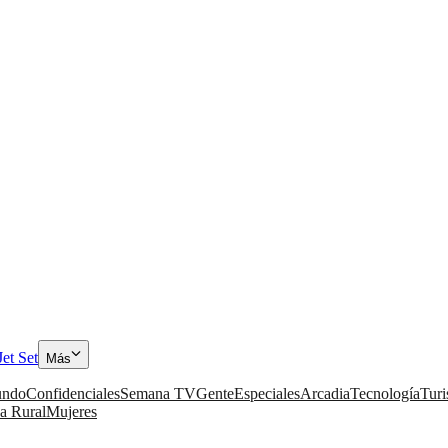
Jet Set
Más
ndo
Confidenciales
Semana TV
Gente
Especiales
Arcadia
Tecnología
Tur
a Rural
Mujeres