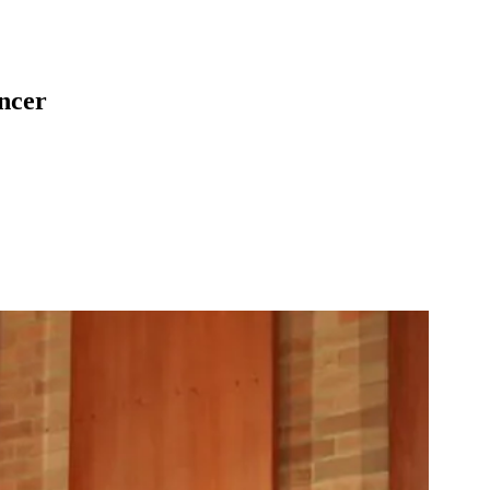
áncer