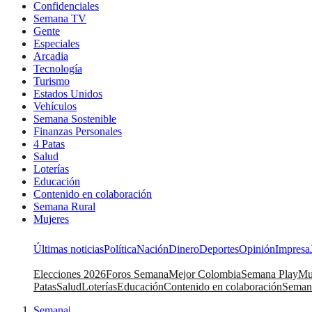
Confidenciales
Semana TV
Gente
Especiales
Arcadia
Tecnología
Turismo
Estados Unidos
Vehículos
Semana Sostenible
Finanzas Personales
4 Patas
Salud
Loterías
Educación
Contenido en colaboración
Semana Rural
Mujeres
Últimas noticias
Política
Nación
Dinero
Deportes
Opinión
Impresa
Elecciones 2026
Foros Semana
Mejor Colombia
Semana Play
Mu
Patas
Salud
Loterías
Educación
Contenido en colaboración
Seman
Semana
|