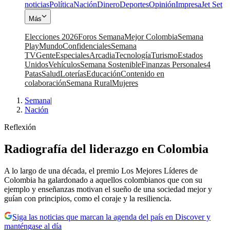
noticias
Política
Nación
Dinero
Deportes
Opinión
Impresa
Jet Set
Más
Elecciones 2026
Foros Semana
Mejor Colombia
Semana
Play
Mundo
Confidenciales
Semana
TV
Gente
Especiales
Arcadia
Tecnología
Turismo
Estados
Unidos
Vehículos
Semana Sostenible
Finanzas Personales
4
Patas
Salud
Loterías
Educación
Contenido en
colaboración
Semana Rural
Mujeres
Semana
|
Nación
Reflexión
Radiografía del liderazgo en Colombia
A lo largo de una década, el premio Los Mejores Líderes de
Colombia ha galardonado a aquellos colombianos que con su
ejemplo y enseñanzas motivan el sueño de una sociedad mejor y
guían con principios, como el coraje y la resiliencia.
Siga las noticias que marcan la agenda del país en Discover y
manténgase al día