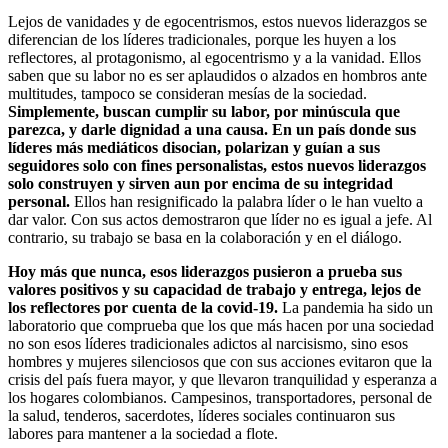
Lejos de vanidades y de egocentrismos, estos nuevos liderazgos se
diferencian de los líderes tradicionales, porque les huyen a los
reflectores, al protagonismo, al egocentrismo y a la vanidad. Ellos
saben que su labor no es ser aplaudidos o alzados en hombros ante
multitudes, tampoco se consideran mesías de la sociedad.
Simplemente, buscan cumplir su labor, por minúscula que
parezca, y darle dignidad a una causa. En un país donde sus
líderes más mediáticos disocian, polarizan y guían a sus
seguidores solo con fines personalistas, estos nuevos liderazgos
solo construyen y sirven aun por encima de su integridad
personal.
Ellos han resignificado la palabra líder o le han vuelto a
dar valor. Con sus actos demostraron que líder no es igual a jefe. Al
contrario, su trabajo se basa en la colaboración y en el diálogo.
Hoy más que nunca, esos liderazgos pusieron a prueba sus
valores positivos y su capacidad de trabajo y entrega, lejos de
los reflectores por cuenta de la covid-19.
La pandemia ha sido un
laboratorio que comprueba que los que más hacen por una sociedad
no son esos líderes tradicionales adictos al narcisismo, sino esos
hombres y mujeres silenciosos que con sus acciones evitaron que la
crisis del país fuera mayor, y que llevaron tranquilidad y esperanza a
los hogares colombianos. Campesinos, transportadores, personal de
la salud, tenderos, sacerdotes, líderes sociales continuaron sus
labores para mantener a la sociedad a flote.