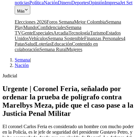
noticias
Política
Nación
Dinero
Deportes
Opinión
Impresa
Jet Set
Más
Elecciones 2026
Foros Semana
Mejor Colombia
Semana
Play
Mundo
Confidenciales
Semana
TV
Gente
Especiales
Arcadia
Tecnología
Turismo
Estados
Unidos
Vehículos
Semana Sostenible
Finanzas Personales
4
Patas
Salud
Loterías
Educación
Contenido en
colaboración
Semana Rural
Mujeres
Semana
|
Nación
Judicial
Urgente | Coronel Feria, señalado por
ordenar la prueba de polígrafo contra
Marelbys Meza, pide que el caso pase a la
Justicia Penal Militar
El coronel Carlos Feria es considerado un hombre con mucho poder
en la Policía, es le jefe de seguridad del presidente Gustavo Petro, y