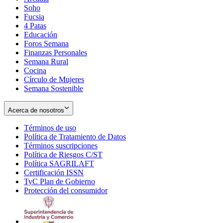
Soho
Opens
Fucsia
in
Opens
4 Patas
new
in
Educación
window
new
Foros Semana
window
Finanzas Personales
Semana Rural
Cocina
Círculo de Mujeres
Semana Sostenible
Acerca de nosotros
Términos de uso
Opens
Política de Tratamiento de Datos
in
Opens
Términos suscripciones
new
Opens
in
Política de Riesgos C/ST
window
in
Opens
new
Política SAGRILAFT
Opens
new
in
window
Certificación ISSN
Opens
in
window
new
TyC Plan de Gobierno
in
new
Opens
window
Protección del consumidor
new
window
in
Opens
window
new
in
window
new
window