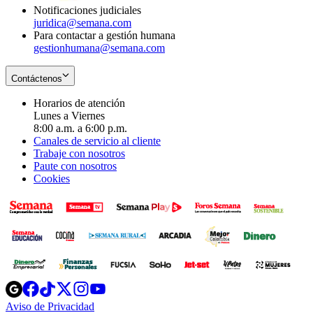
Notificaciones judiciales
juridica@semana.com
Para contactar a gestión humana
gestionhumana@semana.com
Contáctenos
Horarios de atención
Lunes a Viernes
8:00 a.m. a 6:00 p.m.
Canales de servicio al cliente
Trabaje con nosotros
Paute con nosotros
Cookies
Opens
Opens
Opens
Opens
Opens
in
in
in
in
in
Aviso de Privacidad
Opens
new
new
new
new
new