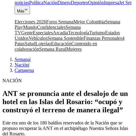
noticias
Política
Nación
Dinero
Deportes
Opinión
Impresa
Jet Set
Más
Elecciones 2026
Foros Semana
Mejor Colombia
Semana
Play
Mundo
Confidenciales
Semana
TV
Gente
Especiales
Arcadia
Tecnología
Turismo
Estados
Unidos
Vehículos
Semana Sostenible
Finanzas Personales
4
Patas
Salud
Loterías
Educación
Contenido en
colaboración
Semana Rural
Mujeres
Semana
|
Nación
|
Cartagena
NACIÓN
ANT se pronuncia ante el desalojo de un
hotel en las Islas del Rosario: “ocupó y
construyó el terreno de manera ilegal”
Este era uno de los 180 baldíos reservados de la Nación que se
propuso recuperar la ANT en el archipiélago Nuestra Señora Islas
del Rosario.