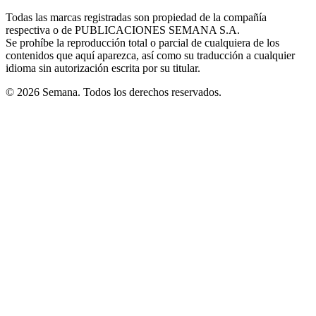
in
window
window
window
window
window
Todas las marcas registradas son propiedad de la compañía
new
respectiva o de PUBLICACIONES SEMANA S.A.
window
Se prohíbe la reproducción total o parcial de cualquiera de los
contenidos que aquí aparezca, así como su traducción a cualquier
idioma sin autorización escrita por su titular.
© 2026 Semana. Todos los derechos reservados.