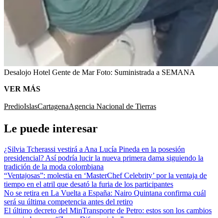
Desalojo Hotel Gente de Mar
Foto:
Suministrada a SEMANA
VER MÁS
Predio
Islas
Cartagena
Agencia Nacional de Tierras
Le puede interesar
¿Silvia Tcherassi vestirá a Ana Lucía Pineda en la posesión
presidencial? Así podría lucir la nueva primera dama siguiendo la
tradición de la moda colombiana
“Ventajosas”: molestia en ‘MasterChef Celebrity’ por la ventaja de
tiempo en el atril que desató la furia de los participantes
No se retira en La Vuelta a España: Nairo Quintana confirma cuál
será su última competencia antes del retiro
El último decreto del MinTransporte de Petro: estos son los cambios