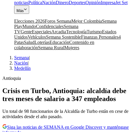
noticias
Política
Nación
Dinero
Deportes
Opinión
Impresa
Jet Set
Más
Elecciones 2026
Foros Semana
Mejor Colombia
Semana
Play
Mundo
Confidenciales
Semana
TV
Gente
Especiales
Arcadia
Tecnología
Turismo
Estados
Unidos
Vehículos
Semana Sostenible
Finanzas Personales
4
Patas
Salud
Loterías
Educación
Contenido en
colaboración
Semana Rural
Mujeres
Semana
|
Nación
|
Medellín
Antioquia
Crisis en Turbo, Antioquia: alcaldía debe
tres meses de salario a 347 empleados
Un total de 98 funcionarios de la Alcaldía de Turbo están en cese de
actividades desde el año pasado.
Siga las noticias de SEMANA en Google Discover y manténgase