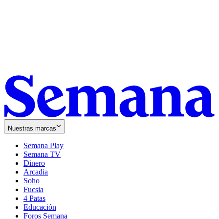
Nuestras marcas
Semana Play
Semana TV
Dinero
Arcadia
Soho
Opens
Fucsia
in
Opens
4 Patas
new
in
Educación
window
new
Foros Semana
window