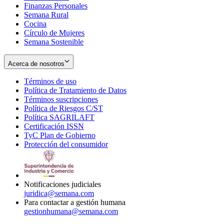
Finanzas Personales
Semana Rural
Cocina
Círculo de Mujeres
Semana Sostenible
Acerca de nosotros
Términos de uso
Opens
Política de Tratamiento de Datos
in
Opens
Términos suscripciones
new
Opens
in
Política de Riesgos C/ST
window
in
Opens
new
Política SAGRILAFT
Opens
new
in
window
Certificación ISSN
Opens
in
window
new
TyC Plan de Gobierno
in
new
Opens
window
Protección del consumidor
new
window
in
Opens
window
new
in
window
new
window
Notificaciones judiciales
juridica@semana.com
Para contactar a gestión humana
gestionhumana@semana.com