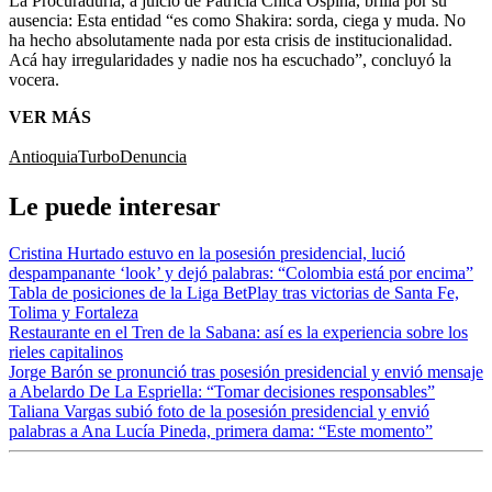
La Procuraduría, a juicio de Patricia Chica Ospina, brilla por su
ausencia: Esta entidad “es como Shakira: sorda, ciega y muda. No
ha hecho absolutamente nada por esta crisis de institucionalidad.
Acá hay irregularidades y nadie nos ha escuchado”, concluyó la
vocera.
VER MÁS
Antioquia
Turbo
Denuncia
Le puede interesar
Cristina Hurtado estuvo en la posesión presidencial, lució
despampanante ‘look’ y dejó palabras: “Colombia está por encima”
Tabla de posiciones de la Liga BetPlay tras victorias de Santa Fe,
Tolima y Fortaleza
Restaurante en el Tren de la Sabana: así es la experiencia sobre los
rieles capitalinos
Jorge Barón se pronunció tras posesión presidencial y envió mensaje
a Abelardo De La Espriella: “Tomar decisiones responsables”
Taliana Vargas subió foto de la posesión presidencial y envió
palabras a Ana Lucía Pineda, primera dama: “Este momento”