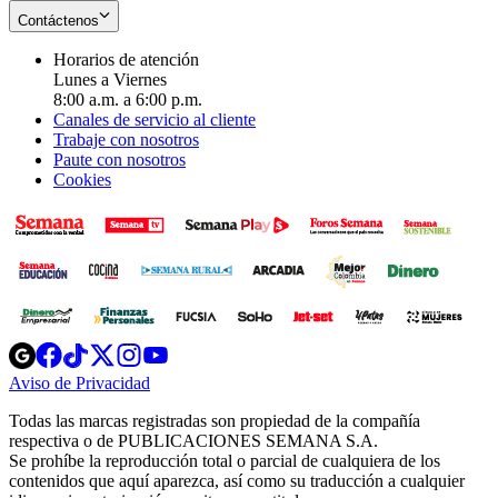
Contáctenos
Horarios de atención
Lunes a Viernes
8:00 a.m. a 6:00 p.m.
Canales de servicio al cliente
Trabaje con nosotros
Paute con nosotros
Cookies
Opens
Opens
Opens
Opens
Opens
in
in
in
in
in
Aviso de Privacidad
Opens
new
new
new
new
new
in
window
window
window
window
window
Todas las marcas registradas son propiedad de la compañía
new
respectiva o de PUBLICACIONES SEMANA S.A.
window
Se prohíbe la reproducción total o parcial de cualquiera de los
contenidos que aquí aparezca, así como su traducción a cualquier