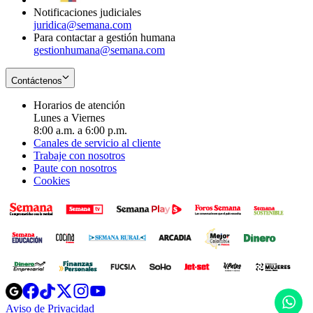
Notificaciones judiciales
juridica@semana.com
Para contactar a gestión humana
gestionhumana@semana.com
Contáctenos
Horarios de atención
Lunes a Viernes
8:00 a.m. a 6:00 p.m.
Canales de servicio al cliente
Trabaje con nosotros
Paute con nosotros
Cookies
Opens
Opens
Opens
Opens
Opens
in
in
in
in
in
H
Aviso de Privacidad
Opens