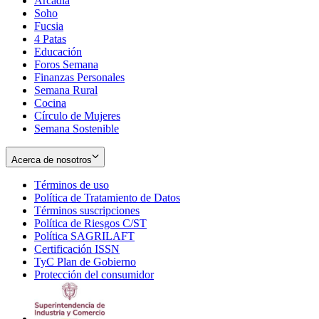
Arcadia
Soho
Opens
Fucsia
in
Opens
4 Patas
new
in
Educación
window
new
Foros Semana
window
Finanzas Personales
Semana Rural
Cocina
Círculo de Mujeres
Semana Sostenible
Acerca de nosotros
Términos de uso
Opens
Política de Tratamiento de Datos
in
Opens
Términos suscripciones
new
Opens
in
Política de Riesgos C/ST
window
in
Opens
new
Política SAGRILAFT
Opens
new
in
window
Certificación ISSN
Opens
in
window
new
TyC Plan de Gobierno
in
new
Opens
window
Protección del consumidor
new
window
in
Opens
window
new
in
window
new
window