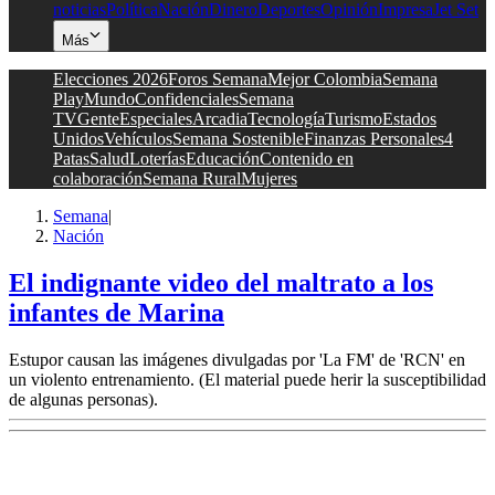
noticias
Política
Nación
Dinero
Deportes
Opinión
Impresa
Jet Set
Más
Elecciones 2026
Foros Semana
Mejor Colombia
Semana
Play
Mundo
Confidenciales
Semana
TV
Gente
Especiales
Arcadia
Tecnología
Turismo
Estados
Unidos
Vehículos
Semana Sostenible
Finanzas Personales
4
Patas
Salud
Loterías
Educación
Contenido en
colaboración
Semana Rural
Mujeres
Semana
|
Nación
El indignante video del maltrato a los
infantes de Marina
Estupor causan las imágenes divulgadas por 'La FM' de 'RCN' en
un violento entrenamiento. (El material puede herir la susceptibilidad
de algunas personas).