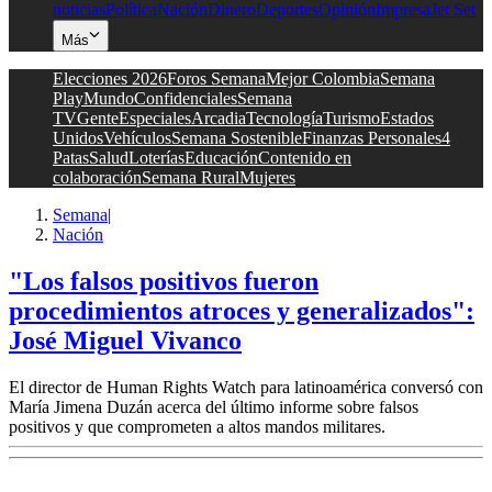
noticias
Política
Nación
Dinero
Deportes
Opinión
Impresa
Jet Set
Más
Elecciones 2026
Foros Semana
Mejor Colombia
Semana
Play
Mundo
Confidenciales
Semana
TV
Gente
Especiales
Arcadia
Tecnología
Turismo
Estados
Unidos
Vehículos
Semana Sostenible
Finanzas Personales
4
Patas
Salud
Loterías
Educación
Contenido en
colaboración
Semana Rural
Mujeres
Semana
|
Nación
"Los falsos positivos fueron
procedimientos atroces y generalizados":
José Miguel Vivanco
El director de Human Rights Watch para latinoamérica conversó con
María Jimena Duzán acerca del último informe sobre falsos
positivos y que comprometen a altos mandos militares.