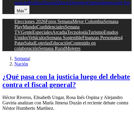
noticias
Política
Nación
Dinero
Deportes
Opinión
Impresa
Jet Set
Más
Elecciones 2026
Foros Semana
Mejor Colombia
Semana
Play
Mundo
Confidenciales
Semana
TV
Gente
Especiales
Arcadia
Tecnología
Turismo
Estados
Unidos
Vehículos
Semana Sostenible
Finanzas Personales
4
Patas
Salud
Loterías
Educación
Contenido en
colaboración
Semana Rural
Mujeres
Semana
|
Nación
¿Qué pasa con la justicia luego del debate
contra el fiscal general?
Héctor Riveros, Elisabeth Ungar, Rosa Inés Ospina y Alejandro
Gaviria analizan con María Jimena Duzán el reciente debate contra
Néstor Humberto Martínez.