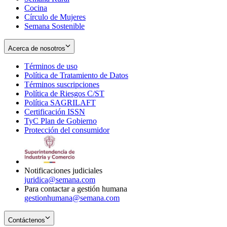
Cocina
Círculo de Mujeres
Semana Sostenible
Acerca de nosotros
Términos de uso
Opens
Política de Tratamiento de Datos
in
Opens
Términos suscripciones
new
Opens
in
Política de Riesgos C/ST
window
in
Opens
new
Política SAGRILAFT
Opens
new
in
window
Certificación ISSN
Opens
in
window
new
TyC Plan de Gobierno
in
new
Opens
window
Protección del consumidor
new
window
in
Opens
window
new
in
window
new
window
Notificaciones judiciales
juridica@semana.com
Para contactar a gestión humana
gestionhumana@semana.com
Contáctenos