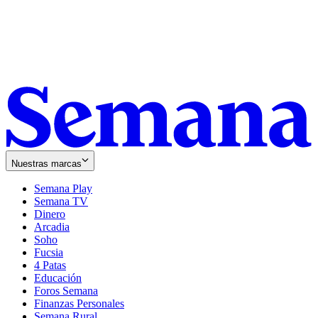
Nuestras marcas
Semana Play
Semana TV
Dinero
Arcadia
Soho
Opens
Fucsia
in
Opens
4 Patas
new
in
Educación
window
new
Foros Semana
window
Finanzas Personales
Semana Rural