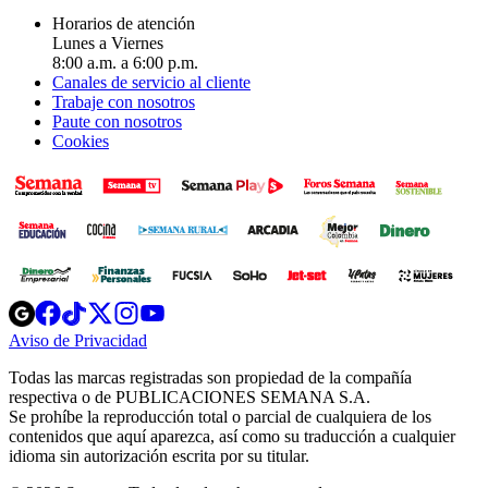
Horarios de atención
Lunes a Viernes
8:00 a.m. a 6:00 p.m.
Canales de servicio al cliente
Trabaje con nosotros
Paute con nosotros
Cookies
Opens
Opens
Opens
Opens
Opens
in
in
in
in
in
Aviso de Privacidad
Opens
new
new
new
new
new
in
window
window
window
window
window
Todas las marcas registradas son propiedad de la compañía
new
respectiva o de PUBLICACIONES SEMANA S.A.
window
Se prohíbe la reproducción total o parcial de cualquiera de los
contenidos que aquí aparezca, así como su traducción a cualquier
idioma sin autorización escrita por su titular.