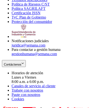
Política de Riesgos C/ST
window
in
Opens
new
Política SAGRILAFT
Opens
new
in
window
Certificación ISSN
Opens
in
window
new
TyC Plan de Gobierno
in
new
Opens
window
Protección del consumidor
new
window
in
Opens
window
new
in
window
new
window
Notificaciones judiciales
juridica@semana.com
Para contactar a gestión humana
gestionhumana@semana.com
Contáctenos
Horarios de atención
Lunes a Viernes
8:00 a.m. a 6:00 p.m.
Canales de servicio al cliente
Trabaje con nosotros
Paute con nosotros
Cookies