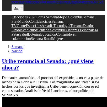
noticias
Política
Nación
Dinero
Deportes
Opinión
Impresa
Jet Set
Más
Elecciones 2026
Foros Semana
Mejor Colombia
Semana
Play
Mundo
Confidenciales
Semana
TV
Gente
Especiales
Arcadia
Tecnología
Turismo
Estados
Unidos
Vehículos
Semana Sostenible
Finanzas Personales
4
Patas
Salud
Loterías
Educación
Contenido en
colaboración
Semana Rural
Mujeres
Semana
|
Nación
Uribe renuncia al Senado: ¿qué viene
ahora?
De manera automática, el proceso del expresidente no va a pasar de
manos de la Corte a la Fiscalía. Los magistrados analizarán si los
hechos por los que investigan a Uribe tienen conexión con su rol
como senador. Análisis de Yesid Lancheros, editor político de
SEMANA.