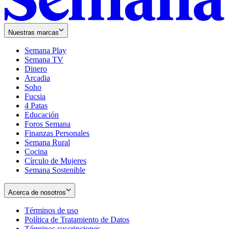
Nuestras marcas
Semana Play
Semana TV
Dinero
Arcadia
Soho
Opens
Fucsia
in
Opens
4 Patas
new
in
Educación
window
new
Foros Semana
window
Finanzas Personales
Semana Rural
Cocina
Círculo de Mujeres
Semana Sostenible
Acerca de nosotros
Términos de uso
Opens
Política de Tratamiento de Datos
in
Opens
Términos suscripciones
new
Opens
in