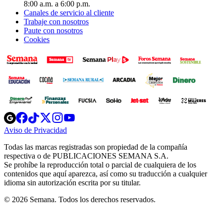
8:00 a.m. a 6:00 p.m.
Canales de servicio al cliente
Trabaje con nosotros
Paute con nosotros
Cookies
Opens
Opens
Opens
Opens
Opens
in
in
in
in
in
Aviso de Privacidad
Opens
new
new
new
new
new
in
window
window
window
window
window
Todas las marcas registradas son propiedad de la compañía
new
respectiva o de PUBLICACIONES SEMANA S.A.
window
Se prohíbe la reproducción total o parcial de cualquiera de los
contenidos que aquí aparezca, así como su traducción a cualquier
idioma sin autorización escrita por su titular.
© 2026 Semana. Todos los derechos reservados.