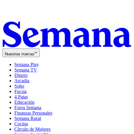
Nuestras marcas
Semana Play
Semana TV
Dinero
Arcadia
Soho
Opens
Fucsia
in
Opens
4 Patas
new
in
Educación
window
new
Foros Semana
window
Finanzas Personales
Semana Rural
Cocina
Círculo de Mujeres