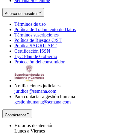
Semana Sostenible
Acerca de nosotros
Términos de uso
Opens
Política de Tratamiento de Datos
in
Opens
Términos suscripciones
new
Opens
in
Política de Riesgos C/ST
window
in
Opens
new
Política SAGRILAFT
Opens
new
in
window
Certificación ISSN
Opens
in
window
new
TyC Plan de Gobierno
in
new
Opens
window
Protección del consumidor
new
window
in
Opens
window
new
in
window
new
window
Notificaciones judiciales
juridica@semana.com
Para contactar a gestión humana
gestionhumana@semana.com
Contáctenos
Horarios de atención
Lunes a Viernes