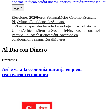
noticias
Política
Nación
Dinero
Deportes
Opinión
Impresa
Jet Set
Más
Elecciones 2026
Foros Semana
Mejor Colombia
Semana
Play
Mundo
Confidenciales
Semana
TV
Gente
Especiales
Arcadia
Tecnología
Turismo
Estados
Unidos
Vehículos
Semana Sostenible
Finanzas Personales
4
Patas
Salud
Loterías
Educación
Contenido en
colaboración
Semana Rural
Mujeres
Al Día con Dinero
Empresas
Así le va a la economía naranja en plena
reactivación económica