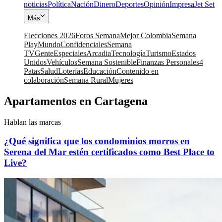
noticias
Política
Nación
Dinero
Deportes
Opinión
Impresa
Jet Set
Más
Elecciones 2026
Foros Semana
Mejor Colombia
Semana
Play
Mundo
Confidenciales
Semana
TV
Gente
Especiales
Arcadia
Tecnología
Turismo
Estados
Unidos
Vehículos
Semana Sostenible
Finanzas Personales
4
Patas
Salud
Loterías
Educación
Contenido en
colaboración
Semana Rural
Mujeres
Apartamentos en Cartagena
Hablan las marcas
¿Qué significa que los condominios morros en
Serena del Mar estén certificados como Best Place to
Live?