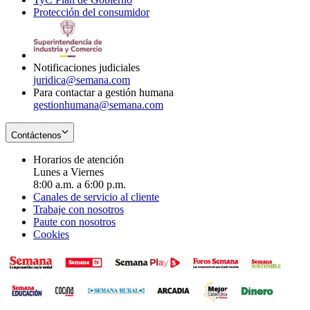
Protección del consumidor
new
window
in
Opens
window
new
in
window
new
window
Notificaciones judiciales
juridica@semana.com
Para contactar a gestión humana
gestionhumana@semana.com
Contáctenos
Horarios de atención
Lunes a Viernes
8:00 a.m. a 6:00 p.m.
Canales de servicio al cliente
Trabaje con nosotros
Paute con nosotros
Cookies