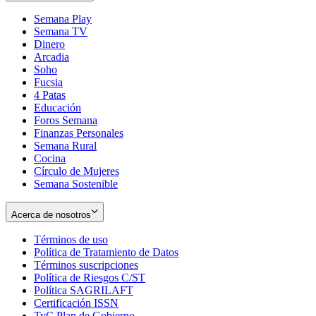
Semana Play
Semana TV
Dinero
Arcadia
Soho
Opens
Fucsia
in
Opens
4 Patas
new
in
Educación
window
new
Foros Semana
window
Finanzas Personales
Semana Rural
Cocina
Círculo de Mujeres
Semana Sostenible
Acerca de nosotros
Términos de uso
Opens
Política de Tratamiento de Datos
in
Opens
Términos suscripciones
new
Opens
in
Política de Riesgos C/ST
window
in
Opens
new
Política SAGRILAFT
Opens
new
in
window
Certificación ISSN
Opens
in
window
new
TyC Plan de Gobierno
in
new
Opens
window