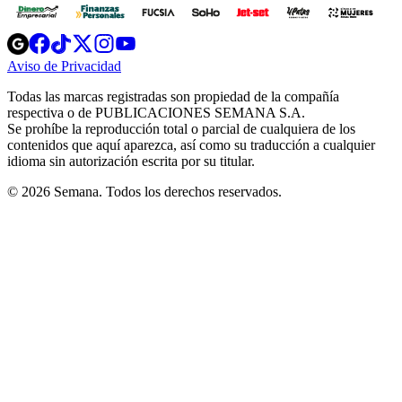
Opens
Opens
Opens
Opens
Opens
in
in
in
in
in
Aviso de Privacidad
Opens
new
new
new
new
new
in
window
window
window
window
window
Todas las marcas registradas son propiedad de la compañía
new
respectiva o de PUBLICACIONES SEMANA S.A.
window
Se prohíbe la reproducción total o parcial de cualquiera de los
contenidos que aquí aparezca, así como su traducción a cualquier
idioma sin autorización escrita por su titular.
© 2026 Semana. Todos los derechos reservados.