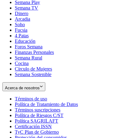
Semana Play
Semana TV
Dinero
Arcadia
Soho
Opens
Fucsia
in
Opens
4 Patas
new
in
Educación
window
new
Foros Semana
window
Finanzas Personales
Semana Rural
Cocina
Círculo de Mujeres
Semana Sostenible
Acerca de nosotros
Términos de uso
Opens
Política de Tratamiento de Datos
in
Opens
Términos suscripciones
new
Opens
in
Política de Riesgos C/ST
window
in
Opens
new
Política SAGRILAFT
Opens
new
in
window
Certificación ISSN
Opens
in
window
new
TyC Plan de Gobierno
in
new
Opens
window
Protección del consumidor
new
window
in
Opens