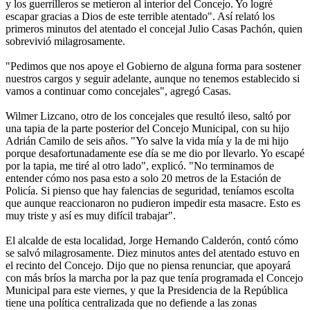
y los guerrilleros se metieron al interior del Concejo. Yo logré
escapar gracias a Dios de este terrible atentado". Así relató los
primeros minutos del atentado el concejal Julio Casas Pachón, quien
sobrevivió milagrosamente.
"Pedimos que nos apoye el Gobierno de alguna forma para sostener
nuestros cargos y seguir adelante, aunque no tenemos establecido si
vamos a continuar como concejales", agregó Casas.
Wilmer Lizcano, otro de los concejales que resultó ileso, saltó por
una tapia de la parte posterior del Concejo Municipal, con su hijo
Adrián Camilo de seis años. "Yo salve la vida mía y la de mi hijo
porque desafortunadamente ese día se me dio por llevarlo. Yo escapé
por la tapia, me tiré al otro lado", explicó. "No terminamos de
entender cómo nos pasa esto a solo 20 metros de la Estación de
Policía. Si pienso que hay falencias de seguridad, teníamos escolta
que aunque reaccionaron no pudieron impedir esta masacre. Esto es
muy triste y así es muy difícil trabajar".
El alcalde de esta localidad, Jorge Hernando Calderón, contó cómo
se salvó milagrosamente. Diez minutos antes del atentado estuvo en
el recinto del Concejo. Dijo que no piensa renunciar, que apoyará
con más bríos la marcha por la paz que tenía programada el Concejo
Municipal para este viernes, y que la Presidencia de la República
tiene una política centralizada que no defiende a las zonas