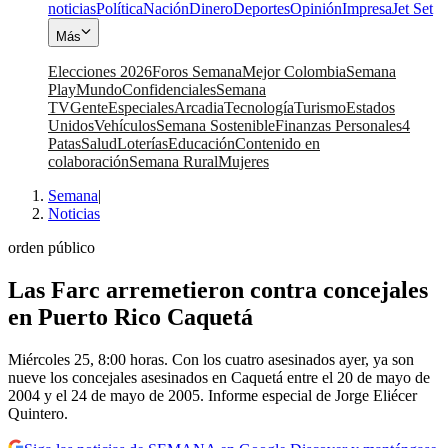
noticias
Política
Nación
Dinero
Deportes
Opinión
Impresa
Jet Set
Más
Elecciones 2026
Foros Semana
Mejor Colombia
Semana
Play
Mundo
Confidenciales
Semana
TV
Gente
Especiales
Arcadia
Tecnología
Turismo
Estados
Unidos
Vehículos
Semana Sostenible
Finanzas Personales
4
Patas
Salud
Loterías
Educación
Contenido en
colaboración
Semana Rural
Mujeres
Semana
|
Noticias
orden público
Las Farc arremetieron contra concejales
en Puerto Rico Caquetá
Miércoles 25, 8:00 horas. Con los cuatro asesinados ayer, ya son
nueve los concejales asesinados en Caquetá entre el 20 de mayo de
2004 y el 24 de mayo de 2005. Informe especial de Jorge Eliécer
Quintero.