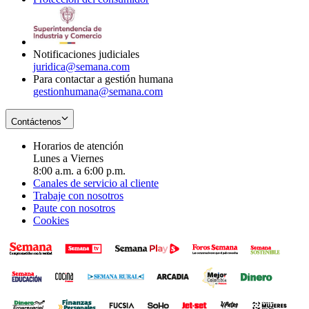
window
new
in
window
new
window
Notificaciones judiciales
juridica@semana.com
Para contactar a gestión humana
gestionhumana@semana.com
Contáctenos
Horarios de atención
Lunes a Viernes
8:00 a.m. a 6:00 p.m.
Canales de servicio al cliente
Trabaje con nosotros
Paute con nosotros
Cookies