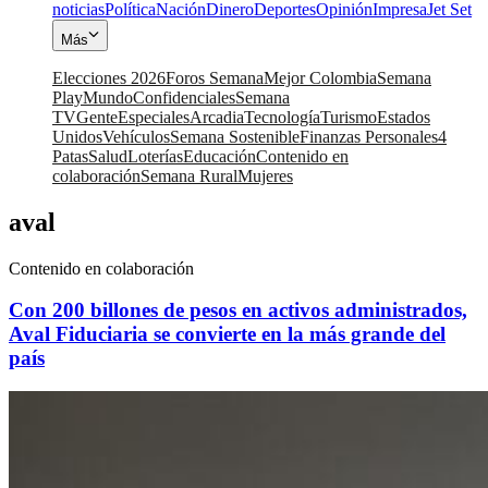
noticias
Política
Nación
Dinero
Deportes
Opinión
Impresa
Jet Set
Más
Elecciones 2026
Foros Semana
Mejor Colombia
Semana
Play
Mundo
Confidenciales
Semana
TV
Gente
Especiales
Arcadia
Tecnología
Turismo
Estados
Unidos
Vehículos
Semana Sostenible
Finanzas Personales
4
Patas
Salud
Loterías
Educación
Contenido en
colaboración
Semana Rural
Mujeres
aval
Contenido en colaboración
Con 200 billones de pesos en activos administrados,
Aval Fiduciaria se convierte en la más grande del
país