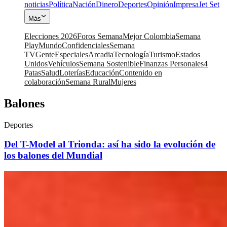
noticias
Política
Nación
Dinero
Deportes
Opinión
Impresa
Jet Set
Más
Elecciones 2026
Foros Semana
Mejor Colombia
Semana
Play
Mundo
Confidenciales
Semana
TV
Gente
Especiales
Arcadia
Tecnología
Turismo
Estados
Unidos
Vehículos
Semana Sostenible
Finanzas Personales
4
Patas
Salud
Loterías
Educación
Contenido en
colaboración
Semana Rural
Mujeres
Balones
Deportes
Del T-Model al Trionda: así ha sido la evolución de
los balones del Mundial