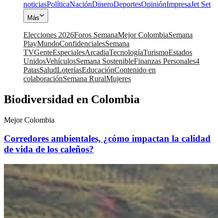
noticias
Política
Nación
Dinero
Deportes
Opinión
Impresa
Jet Set
Más
Elecciones 2026
Foros Semana
Mejor Colombia
Semana
Play
Mundo
Confidenciales
Semana
TV
Gente
Especiales
Arcadia
Tecnología
Turismo
Estados
Unidos
Vehículos
Semana Sostenible
Finanzas Personales
4
Patas
Salud
Loterías
Educación
Contenido en
colaboración
Semana Rural
Mujeres
Biodiversidad en Colombia
Mejor Colombia
Corredores ambientales, ¿cómo impactan la calidad
de vida de los caleños?