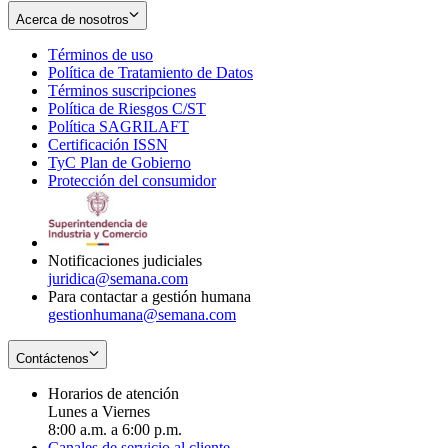
Acerca de nosotros
Términos de uso
Opens
Política de Tratamiento de Datos
in
Opens
Términos suscripciones
new
Opens
in
Política de Riesgos C/ST
window
in
Opens
new
Política SAGRILAFT
Opens
new
in
window
Certificación ISSN
Opens
in
window
new
TyC Plan de Gobierno
in
new
Opens
window
Protección del consumidor
new
window
in
Opens
window
new
in
window
new
window
Notificaciones judiciales
juridica@semana.com
Para contactar a gestión humana
gestionhumana@semana.com
Contáctenos
Horarios de atención
Lunes a Viernes
8:00 a.m. a 6:00 p.m.
Canales de servicio al cliente