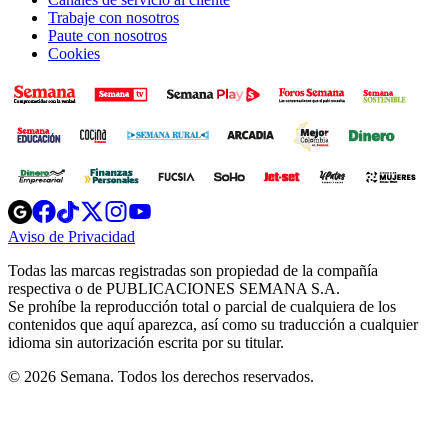
Trabaje con nosotros
Paute con nosotros
Cookies
Opens
Opens
Opens
Opens
Opens
in
in
in
in
in
Aviso de Privacidad
Opens
new
new
new
new
new
in
window
window
window
window
window
Todas las marcas registradas son propiedad de la compañía
new
respectiva o de PUBLICACIONES SEMANA S.A.
window
Se prohíbe la reproducción total o parcial de cualquiera de los
contenidos que aquí aparezca, así como su traducción a cualquier
idioma sin autorización escrita por su titular.
© 2026 Semana. Todos los derechos reservados.