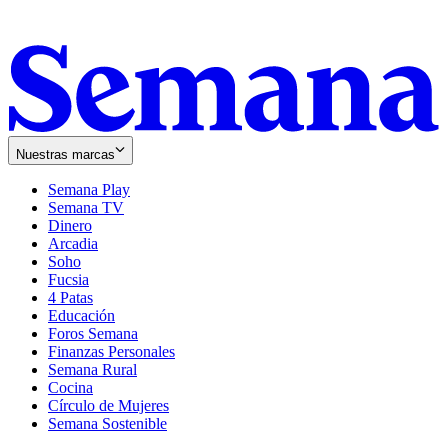
Nuestras marcas
Semana Play
Semana TV
Dinero
Arcadia
Soho
Opens
Fucsia
in
Opens
4 Patas
new
in
Educación
window
new
Foros Semana
window
Finanzas Personales
Semana Rural
Cocina
Círculo de Mujeres
Semana Sostenible