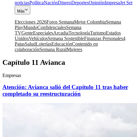
noticias
Política
Nación
Dinero
Deportes
Opinión
Impresa
Jet Set
Más
Elecciones 2026
Foros Semana
Mejor Colombia
Semana
Play
Mundo
Confidenciales
Semana
TV
Gente
Especiales
Arcadia
Tecnología
Turismo
Estados
Unidos
Vehículos
Semana Sostenible
Finanzas Personales
4
Patas
Salud
Loterías
Educación
Contenido en
colaboración
Semana Rural
Mujeres
Capítulo 11 Avianca
Empresas
Atención: Avianca salió del Capítulo 11 tras haber
completado su reestructuración