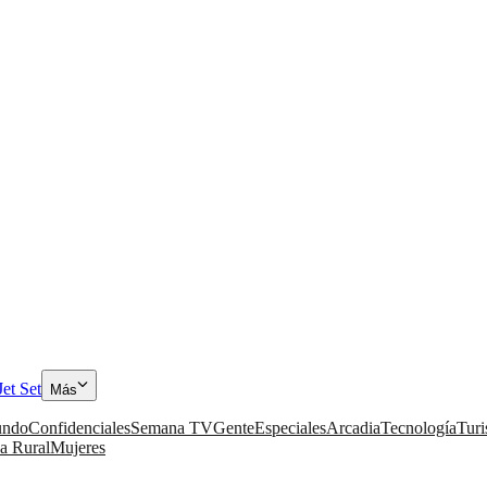
Jet Set
Más
ndo
Confidenciales
Semana TV
Gente
Especiales
Arcadia
Tecnología
Tur
a Rural
Mujeres