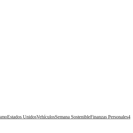
ismo
Estados Unidos
Vehículos
Semana Sostenible
Finanzas Personales
4