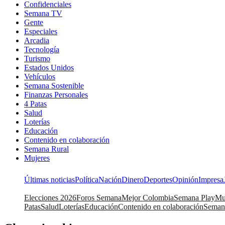
Confidenciales
Semana TV
Gente
Especiales
Arcadia
Tecnología
Turismo
Estados Unidos
Vehículos
Semana Sostenible
Finanzas Personales
4 Patas
Salud
Loterías
Educación
Contenido en colaboración
Semana Rural
Mujeres
Últimas noticias
Política
Nación
Dinero
Deportes
Opinión
Impresa
Elecciones 2026
Foros Semana
Mejor Colombia
Semana Play
Mu
Patas
Salud
Loterías
Educación
Contenido en colaboración
Seman