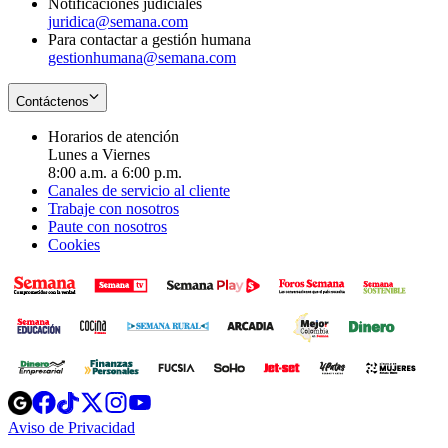
Notificaciones judiciales
juridica@semana.com
Para contactar a gestión humana
gestionhumana@semana.com
Contáctenos
Horarios de atención
Lunes a Viernes
8:00 a.m. a 6:00 p.m.
Canales de servicio al cliente
Trabaje con nosotros
Paute con nosotros
Cookies
Opens
Opens
Opens
Opens
Opens
in
in
in
in
in
Aviso de Privacidad
Opens
new
new
new
new
new
in