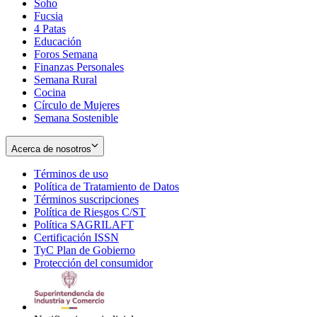
Soho
Opens
Fucsia
in
Opens
4 Patas
new
in
Educación
window
new
Foros Semana
window
Finanzas Personales
Semana Rural
Cocina
Círculo de Mujeres
Semana Sostenible
Acerca de nosotros
Términos de uso
Opens
Política de Tratamiento de Datos
in
Opens
Términos suscripciones
new
Opens
in
Política de Riesgos C/ST
window
in
Opens
new
Política SAGRILAFT
Opens
new
in
window
Certificación ISSN
Opens
in
window
new
TyC Plan de Gobierno
in
new
Opens
window
Protección del consumidor
new
window
in
Opens
window
new
in
window
new
window