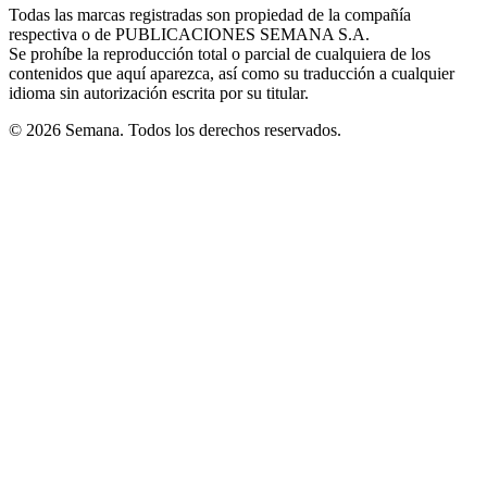
window
window
window
window
window
Todas las marcas registradas son propiedad de la compañía
new
respectiva o de PUBLICACIONES SEMANA S.A.
window
Se prohíbe la reproducción total o parcial de cualquiera de los
contenidos que aquí aparezca, así como su traducción a cualquier
idioma sin autorización escrita por su titular.
© 2026 Semana. Todos los derechos reservados.