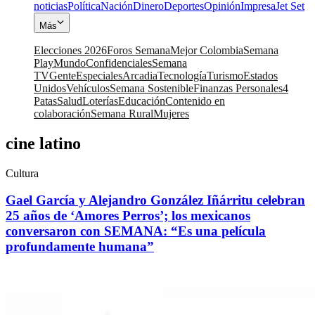
noticias
Política
Nación
Dinero
Deportes
Opinión
Impresa
Jet Set
Más
Elecciones 2026
Foros Semana
Mejor Colombia
Semana
Play
Mundo
Confidenciales
Semana
TV
Gente
Especiales
Arcadia
Tecnología
Turismo
Estados
Unidos
Vehículos
Semana Sostenible
Finanzas Personales
4
Patas
Salud
Loterías
Educación
Contenido en
colaboración
Semana Rural
Mujeres
cine latino
Cultura
Gael García y Alejandro González Iñárritu celebran
25 años de ‘Amores Perros’; los mexicanos
conversaron con SEMANA: “Es una película
profundamente humana”